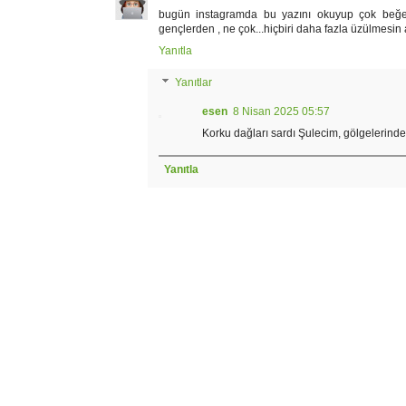
bugün instagramda bu yazını okuyup çok beğenm
gençlerden , ne çok...hiçbiri daha fazla üzülmesin a
Yanıtla
Yanıtlar
esen
8 Nisan 2025 05:57
Korku dağları sardı Şulecim, gölgelerinde
Yanıtla