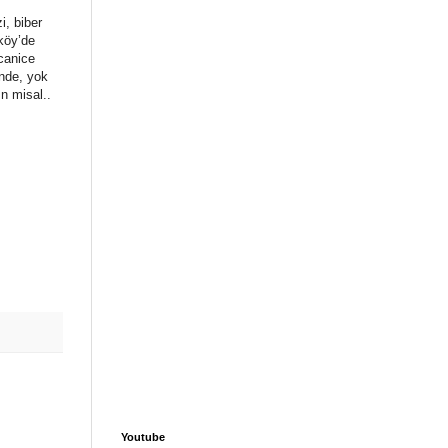
i, biber
ıköy’de
canice
ünde, yok
n misal..
Youtube