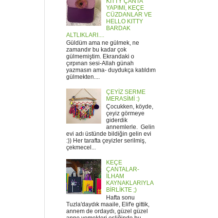
KITTY ÇANTA
YAPIMI, KEÇE
CÜZDANLAR VE
HELLO KITTY
BARDAK
ALTLIKLARI....
Güldüm ama ne gülmek, ne
zamandır bu kadar çok
gülmemiştim. Ekrandaki o
çırpınan sesi-Allah günah
yazmasın ama- duydukça katıldım
gülmekten....
ÇEYİZ SERME
MERASİMİ :)
Çocukken, köyde,
çeyiz görmeye
giderdik
annemlerle. Gelin
evi adı üstünde bildiğin gelin evi
:)) Her tarafta çeyizler serilmiş,
çekmecel...
KEÇE
ÇANTALAR-
İLHAM
KAYNAKLARIYLA
BİRLİKTE ;)
Hafta sonu
Tuzla'daydık maaile, Elif'e gittik,
annem de ordaydı, güzel güzel