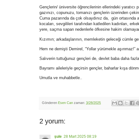
Gençlerin/ üniversite öğrencilerinin ellerindeki yaratıcı 
gazınızı, copunuzu, tomanızı gençlerin üzerinden çekin.
Cuma pazarında da çok olsaydınız da, gün ortasında a
kocaları, sevgilileri tarafından katledilen kadınları, e
yere, saçma sapan nedenlerle öfkesine hakim olamayan m
Kızımın; arkadaşlarının, memleketin geleceği cümle genç
Hem ne demişti Demirel, “Yollar yürümekle aşınmaz!” a
Salıverin tuttuğunuz gençleri de, devlet baba daha fazla
Bayramı aileleriyle geçirsin gençler, baharlar kışa dönm
Umutla ve muhabbetle..
Gönderen
Esen Can
zaman:
3/28/2025
2 yorum:
şule
28 Mart 2025 08:19