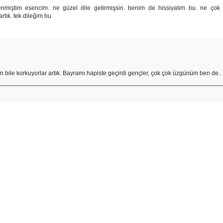
iştim esencim. ne güzel dile getirmişsin. benim de hissiyatım bu. ne çok 
rtık. tek dileğim bu
n bile korkuyorlar artık. Bayramı hapiste geçirdi gençler, çok çok üzgünüm ben de..