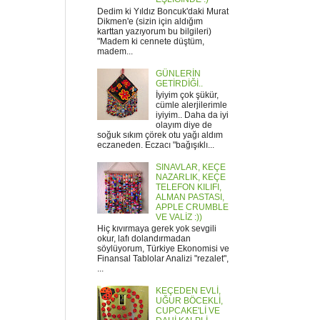
Dedim ki Yıldız Boncuk'daki Murat
Dikmen'e (sizin için aldığım
karttan yazıyorum bu bilgileri)
"Madem ki cennete düştüm,
madem...
GÜNLERİN
GETİRDİĞİ..
İyiyim çok şükür,
cümle alerjilerimle
iyiyim.. Daha da iyi
olayım diye de
soğuk sıkım çörek otu yağı aldım
eczaneden. Eczacı "bağışıklı...
SINAVLAR, KEÇE
NAZARLIK, KEÇE
TELEFON KILIFI,
ALMAN PASTASI,
APPLE CRUMBLE
VE VALİZ :))
Hiç kıvırmaya gerek yok sevgili
okur, lafı dolandırmadan
söylüyorum, Türkiye Ekonomisi ve
Finansal Tablolar Analizi "rezalet",
...
KEÇEDEN EVLİ,
UĞUR BÖCEKLİ,
CUPCAKE'Lİ VE