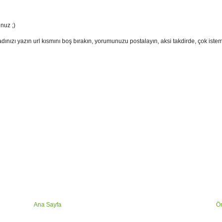
nuz ;)
adınızı yazın url kısmını boş bırakın, yorumunuzu postalayın, aksi takdirde, çok ist
Ana Sayfa
Ön