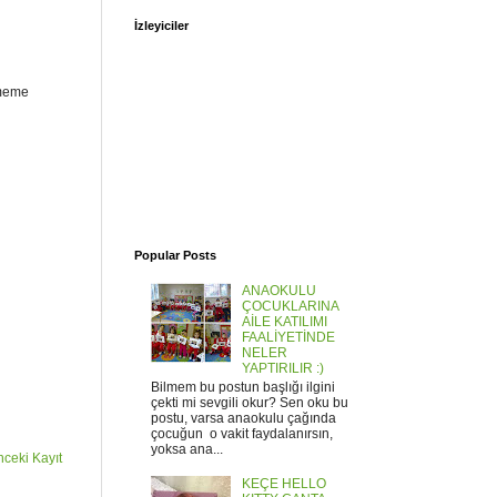
İzleyiciler
ememe
Popular Posts
ANAOKULU
ÇOCUKLARINA
AİLE KATILIMI
FAALİYETİNDE
NELER
YAPTIRILIR :)
Bilmem bu postun başlığı ilgini
çekti mi sevgili okur? Sen oku bu
postu, varsa anaokulu çağında
çocuğun o vakit faydalanırsın,
yoksa ana...
ceki Kayıt
KEÇE HELLO