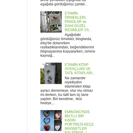
anne yemekleri eşliğinde bu
aşağıda gördüğünüz çantal...
ETAMİN
ÖRNEKLERİ,
PANOLAR ve
DAHİ GÜZEL
RESİMLER VS...
Aşağıdaki
gördüğünüz örnekler, bloglarda,
etsy'de dolanırken
rastladıklarımdan, beğendiklerimi
bilgisayarıma kopyalarken, ismine
kaynağ...
ETAMİN KİTAP
AYRAÇLARI VE
TATİL KİTAPLARI...
Ne zamandır
niyetliydim
etaminden kitap
ayracı denemeye, olur mu olmaz
mı derken, bu tatil tam üç tane
yaptım. Biri kendime, ikisi
hediye,...
EMİNÖNÜ'NDE
MUTLU BİR
KADIN
PORTRESİ-KEÇE
MAGNETLER
EŞLİĞİNDE :)