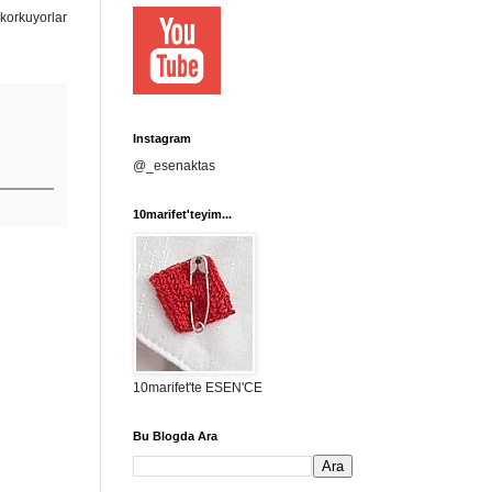
korkuyorlar
Instagram
@_esenaktas
10marifet'teyim...
10marifet'te ESEN'CE
Bu Blogda Ara