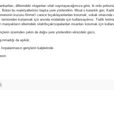
pankartları, dillerindeki sloganları silah saymayacağımıza göre, bi ordu polisiniz
 Bütün bu materyallerinizi başka yere yönlendirin. Misal o karanlık gün, Kad
nnesinin kuzusu Ahmet’i canice bıçaklayanlardan korumak; sokak ortasında 
rkek teröründen kurtarmak için anında müdahale için kullansaydınız. Trafik terör
anyakların ellerindeki silah/bıçak/sopalardan insanları korumak için kullanı
lerin üzerinden çekin de doğru yere yönlendirin elinizdeki gücü..
şınmadığı da aşikâr..
 hırpalanmasın gençlerin kalplerinde..
esin.