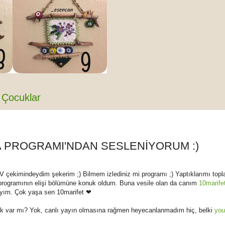
Çocuklar
A PROGRAMI'NDAN SESLENİYORUM :)
çekimindeydim şekerim ;) Bilmem izlediniz mi programı ;) Yaptıklarımı top
programının elişi bölümüne konuk oldum. Buna vesile olan da canım
10marife
ayım. Çok yaşa sen 10marifet ❤
ışık var mı? Yok, canlı yayın olmasına rağmen heyecanlanmadım hiç, belki
you