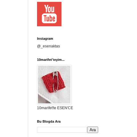
Instagram
@_esenaktas
10marifet'teyim...
10marifet'te ESEN'CE
Bu Blogda Ara