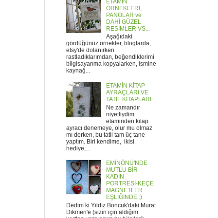
ETAMİN
ÖRNEKLERİ,
PANOLAR ve
DAHİ GÜZEL
RESİMLER VS...
Aşağıdaki
gördüğünüz örnekler, bloglarda,
etsy'de dolanırken
rastladıklarımdan, beğendiklerimi
bilgisayarıma kopyalarken, ismine
kaynağ...
ETAMİN KİTAP
AYRAÇLARI VE
TATİL KİTAPLARI...
Ne zamandır
niyetliydim
etaminden kitap
ayracı denemeye, olur mu olmaz
mı derken, bu tatil tam üç tane
yaptım. Biri kendime, ikisi
hediye,...
EMİNÖNÜ'NDE
MUTLU BİR
KADIN
PORTRESİ-KEÇE
MAGNETLER
EŞLİĞİNDE :)
Dedim ki Yıldız Boncuk'daki Murat
Dikmen'e (sizin için aldığım