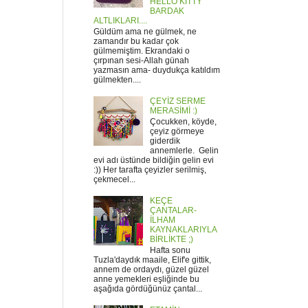
HELLO KITTY
BARDAK
ALTLIKLARI....
Güldüm ama ne gülmek, ne
zamandır bu kadar çok
gülmemiştim. Ekrandaki o
çırpınan sesi-Allah günah
yazmasın ama- duydukça katıldım
gülmekten....
ÇEYİZ SERME
MERASİMİ :)
Çocukken, köyde,
çeyiz görmeye
giderdik
annemlerle. Gelin
evi adı üstünde bildiğin gelin evi
:)) Her tarafta çeyizler serilmiş,
çekmecel...
KEÇE
ÇANTALAR-
İLHAM
KAYNAKLARIYLA
BİRLİKTE ;)
Hafta sonu
Tuzla'daydık maaile, Elif'e gittik,
annem de ordaydı, güzel güzel
anne yemekleri eşliğinde bu
aşağıda gördüğünüz çantal...