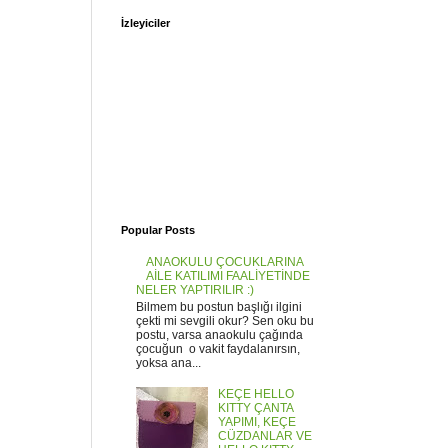
İzleyiciler
Popular Posts
ANAOKULU ÇOCUKLARINA
AİLE KATILIMI FAALİYETİNDE
NELER YAPTIRILIR :)
Bilmem bu postun başlığı ilgini
çekti mi sevgili okur? Sen oku bu
postu, varsa anaokulu çağında
çocuğun o vakit faydalanırsın,
yoksa ana...
KEÇE HELLO
KITTY ÇANTA
YAPIMI, KEÇE
CÜZDANLAR VE