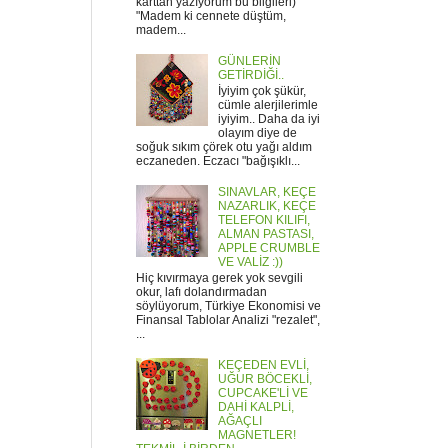
karttan yazıyorum bu bilgileri)
"Madem ki cennete düştüm,
madem...
GÜNLERİN
GETİRDİĞİ..
İyiyim çok şükür,
cümle alerjilerimle
iyiyim.. Daha da iyi
olayım diye de
soğuk sıkım çörek otu yağı aldım
eczaneden. Eczacı "bağışıklı...
SINAVLAR, KEÇE
NAZARLIK, KEÇE
TELEFON KILIFI,
ALMAN PASTASI,
APPLE CRUMBLE
VE VALİZ :))
Hiç kıvırmaya gerek yok sevgili
okur, lafı dolandırmadan
söylüyorum, Türkiye Ekonomisi ve
Finansal Tablolar Analizi "rezalet",
...
KEÇEDEN EVLİ,
UĞUR BÖCEKLİ,
CUPCAKE'Lİ VE
DAHİ KALPLİ,
AĞAÇLI
MAGNETLER!