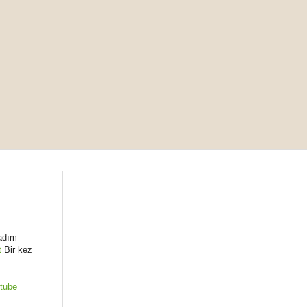
ladım
t
Bir kez
tube