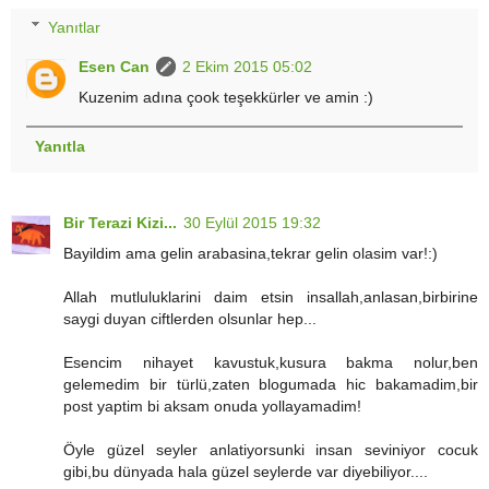
Yanıtlar
Esen Can
2 Ekim 2015 05:02
Kuzenim adına çook teşekkürler ve amin :)
Yanıtla
Bir Terazi Kizi...
30 Eylül 2015 19:32
Bayildim ama gelin arabasina,tekrar gelin olasim var!:)
Allah mutluluklarini daim etsin insallah,anlasan,birbirine
saygi duyan ciftlerden olsunlar hep...
Esencim nihayet kavustuk,kusura bakma nolur,ben
gelemedim bir türlü,zaten blogumada hic bakamadim,bir
post yaptim bi aksam onuda yollayamadim!
Öyle güzel seyler anlatiyorsunki insan seviniyor cocuk
gibi,bu dünyada hala güzel seylerde var diyebiliyor....