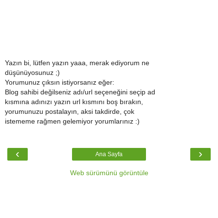
Yazın bi, lütfen yazın yaaa, merak ediyorum ne
düşünüyosunuz ;)
Yorumunuz çıksın istiyorsanız eğer:
Blog sahibi değilseniz adı/url seçeneğini seçip ad
kısmına adınızı yazın url kısmını boş bırakın,
yorumunuzu postalayın, aksi takdirde, çok
istememe rağmen gelemiyor yorumlarınız :)
‹
›
Ana Sayfa
Web sürümünü görüntüle