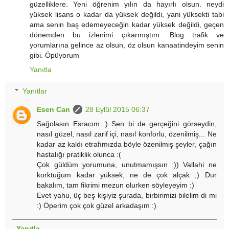
güzelliklere. Yeni öğrenim yılın da hayırlı olsun. neydi
yüksek lisans o kadar da yüksek değildi, yani yüksekti tabi
ama senin baş edemeyeceğin kadar yüksek değildi, geçen
dönemden bu izlenimi çıkarmıştım. Blog trafik ve
yorumlarına gelince az olsun, öz olsun kanaatindeyim senin
gibi. Öpüyorum
Yanıtla
Yanıtlar
Esen Can
28 Eylül 2015 06:37
Sağolasın Esracım :) Sen bi de gerçeğini görseydin,
nasıl güzel, nasıl zarif içi, nasıl konforlu, özenilmiş... Ne
kadar az kaldı etrafımızda böyle özenilmiş şeyler, çağın
hastalığı pratiklik olunca :(
Çok güldüm yorumuna, unutmamışsın :)) Vallahi ne
korktuğum kadar yüksek, ne de çok alçak ;) Dur
bakalım, tam fikrimi mezun olurken söyleyeyim :)
Evet yahu, üç beş kişiyiz şurada, birbirimizi bilelim di mi
:) Öperim çok çok güzel arkadaşım :)
Yanıtla