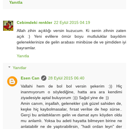
Yanıtla
Cebimdeki renkler
22 Eylül 2015 04:19
Allah zihin açıklığı versin kuzucum. Ki senin zihnin zaten
açık :) Yeni evlilere ömür boyu mutluluklar bayıldım
geleneklerinize de gelin arabası minibüse de ve şimdiden iyi
bayramlar.
Yanıtla
Yanıtlar
Esen Can
28 Eylül 2015 06:40
Vallahi hem de bol bol versin şekerim :)) Hiç
inanmıyorum o söylediğine, hatta ara ara kendimi
ziyadesiyle aptal buluyorum :))) Sağol yine de :))
Amin canım, inşallah, gelenekler çok güzel sahiden de,
keşke hiç kaybolmasalar, fırsat verilse de hep sürse..
Gerçi bu anlattıklarım gelin ve damat aynı köyden oldu
mu anlamlı. Yoksa bu adeti hayatta bilmeyen birine ne
anlatabilir ne de yaptırabilirsin, "hadi ordan leyn" der