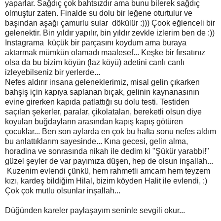
yaparlar. Sağdıç çok bahtsızdır ama bunu bilerek sağdıç
olmuştur zaten. Finalde su dolu bir leğene oturtulur ve
başından aşağı çamurlu sular dökülür :))) Çook eğlenceli bir
gelenektir. Bin yıldır yapılır, bin yıldır zevkle izlerim ben de :))
Instagrama küçük bir parçasını koydum ama buraya
aktarmak mümkün olamadı maalesef... Keşke bir fırsatınız
olsa da bu bizim köyün (laz köyü) adetini canlı canlı
izleyebilseniz bir yerlerde...
Nefes aldırır insana geleneklerimiz, misal gelin çıkarken
bahşiş için kapıya saplanan bıçak, gelinin kaynanasının
evine girerken kapıda patlattığı su dolu testi. Testiden
saçılan şekerler, paralar, çikolataları, bereketli olsun diye
koyulan buğdayların arasından kapış kapış götüren
çocuklar... Ben son aylarda en çok bu hafta sonu nefes aldım
bu anlattıklarım sayesinde... Kına gecesi, gelin alma,
horadina ve sonrasında nikah ile dedim ki "Şükür yarabbi!"
güzel şeyler de var payımıza düşen, hep de olsun inşallah...
Kuzenim evlendi çünkü, hem rahmetli amcam hem teyzem
kızı, kardeş bildiğim Hilal, bizim köyden Halit ile evlendi, :)
Çok çok mutlu olsunlar inşallah...
Düğünden kareler paylaşayım seninle sevgili okur...