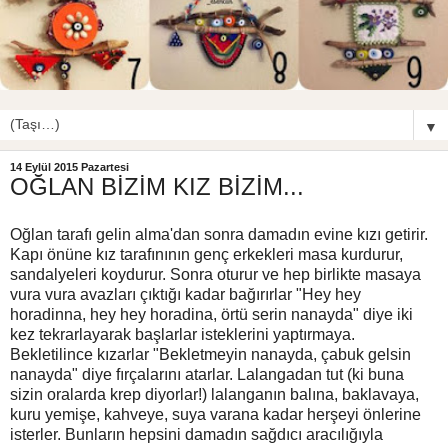
▼
14 Eylül 2015 Pazartesi
OĞLAN BİZİM KIZ BİZİM...
Oğlan tarafı gelin alma'dan sonra damadın evine kızı getirir.
Kapı önüne kız tarafınının genç erkekleri masa kurdurur,
sandalyeleri koydurur. Sonra oturur ve hep birlikte masaya
vura vura avazları çıktığı kadar bağırırlar "Hey hey
horadinna, hey hey horadina, örtü serin nanayda" diye iki
kez tekrarlayarak başlarlar isteklerini yaptırmaya.
Bekletilince kızarlar "Bekletmeyin nanayda, çabuk gelsin
nanayda" diye fırçalarını atarlar. Lalangadan tut (ki buna
sizin oralarda krep diyorlar!) lalanganın balına, baklavaya,
kuru yemişe, kahveye, suya varana kadar herşeyi önlerine
isterler. Bunların hepsini damadın sağdıcı aracılığıyla