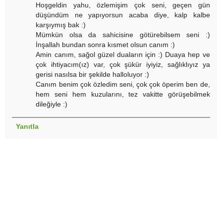
Hoşgeldin yahu, özlemişim çok seni, geçen gün
düşündüm ne yapıyorsun acaba diye, kalp kalbe
karşıymış bak :)
Mümkün olsa da sahicisine götürebilsem seni :)
İnşallah bundan sonra kısmet olsun canım :)
Amin canım, sağol güzel duaların için :) Duaya hep ve
çok ihtiyacım(ız) var, çok şükür iyiyiz, sağlıklıyız ya
gerisi nasılsa bir şekilde halloluyor :)
Canım benim çok özledim seni, çok çok öperim ben de,
hem seni hem kuzularını, tez vakitte görüşebilmek
dileğiyle :)
Yanıtla