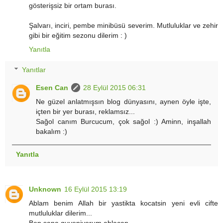
gösterişsiz bir ortam burası.
Şalvarı, inciri, pembe minibüsü severim. Mutluluklar ve zehir
gibi bir eğitim sezonu dilerim : )
Yanıtla
Yanıtlar
Esen Can
28 Eylül 2015 06:31
Ne güzel anlatmışsın blog dünyasını, aynen öyle işte,
içten bir yer burası, reklamsız...
Sağol canım Burcucum, çok sağol :) Aminn, inşallah
bakalım :)
Yanıtla
Unknown
16 Eylül 2015 13:19
Ablam benim Allah bir yastikta kocatsin yeni evli cifte
mutluluklar dilerim...
Ben sana guveniyorum ablacan