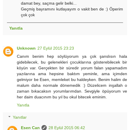
damat bey, saçma gelir belki...
Geçmiş bayramını kutlayayım o vakit ben de :) Öperim
çok çok
Yanıtla
Unknown
27 Eylül 2015 23:23
Canım benim hep söylüyorum ya çok şanslısın hala
gidebilecek, bu gelenekleri çocuklarına gösterebilecek bir
köyün var. Gerçekten bir süredir yorum falan yapamadım
yazılarına ama hepsine baktım yeminle, ama içimden
gelmiyor be Esen, memleket bu haldeyken. Benim halim de
malum daha normale dönemedik :) Düzelicem inşallah o
zaman bıkacaksın yorumlarımdan. Sevgiyle öpüyorum ve
her daim duacınım bu yıl bu okul bitecek eminim.
Yanıtla
Yanıtlar
Esen Can
28 Eylül 2015 06:42