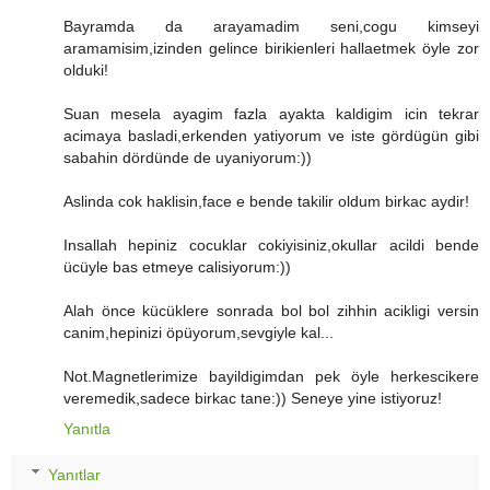
Bayramda da arayamadim seni,cogu kimseyi
aramamisim,izinden gelince birikienleri hallaetmek öyle zor
olduki!
Suan mesela ayagim fazla ayakta kaldigim icin tekrar
acimaya basladi,erkenden yatiyorum ve iste gördügün gibi
sabahin dördünde de uyaniyorum:))
Aslinda cok haklisin,face e bende takilir oldum birkac aydir!
Insallah hepiniz cocuklar cokiyisiniz,okullar acildi bende
ücüyle bas etmeye calisiyorum:))
Alah önce kücüklere sonrada bol bol zihhin acikligi versin
canim,hepinizi öpüyorum,sevgiyle kal...
Not.Magnetlerimize bayildigimdan pek öyle herkescikere
veremedik,sadece birkac tane:)) Seneye yine istiyoruz!
Yanıtla
Yanıtlar