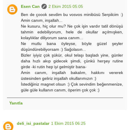
Esen Can
2 Ekim 2015 05:05
Ben de çoook sevdim bu vosvos minibüsü Serpilcim :)
Amin canım, inşallah...
Ne kusuru, hiç olur mu? Ne çok işin vardır tatil dönüşü
tahmin edebiliyorum, hele de okullar açılmışken,
kolaylıklar diliyorum sana canım...
Ne mutlu bana öyleyse, böyle güzel şeyler
düşündürebiliyorsam :) Sağolasın...
Bizler iyiyiz çok şükür, okul telaşı başladı yine, günler
daha hızlı akıp gidecek şimdi, çünkü herşey rutine
girde -ki rutin hep iyi gelmiştir bana-
Amin canım, inşallah bakalım, hakkını vererek
üstesinden geliriz inşallah okullarımızın :)
İstediğiniz magnet olsun :) Çok sevindim beğenmenize,
güle güle kullanın canım, öperim çok çok :)
Yanıtla
deli_isi_pastalar
1 Ekim 2015 06:25