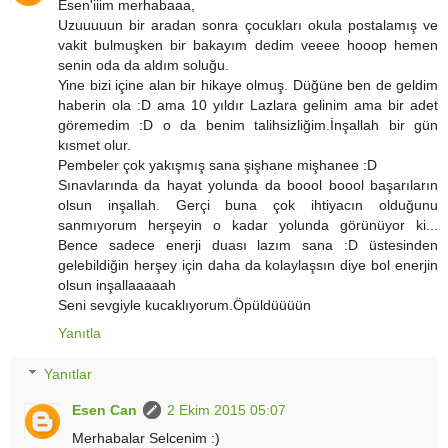
Esen'iiim merhabaaa,
Uzuuuuun bir aradan sonra çocukları okula postalamış ve
vakit bulmuşken bir bakayım dedim veeee hooop hemen
senin oda da aldım soluğu.
Yine bizi içine alan bir hikaye olmuş. Düğüne ben de geldim
haberin ola :D ama 10 yıldır Lazlara gelinim ama bir adet
göremedim :D o da benim talihsizliğim.İnşallah bir gün
kısmet olur.
Pembeler çok yakışmış sana şişhane mişhanee :D
Sınavlarında da hayat yolunda da boool boool başarıların
olsun inşallah. Gerçi buna çok ihtiyacın olduğunu
sanmıyorum herşeyin o kadar yolunda görünüyor ki...
Bence sadece enerji duası lazım sana :D üstesinden
gelebildiğin herşey için daha da kolaylaşsın diye bol enerjin
olsun inşallaaaaah
Seni sevgiyle kucaklıyorum.Öpüldüüüün
Yanıtla
Yanıtlar
Esen Can
2 Ekim 2015 05:07
Merhabalar Selcenim :)