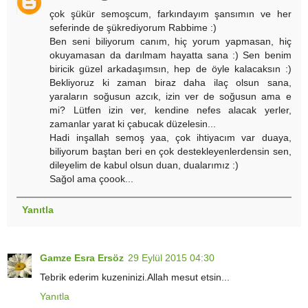
çok şükür semoşcum, farkındayım şansımın ve her
seferinde de şükrediyorum Rabbime :)
Ben seni biliyorum canım, hiç yorum yapmasan, hiç
okuyamasan da darılmam hayatta sana :) Sen benim
biricik güzel arkadaşımsın, hep de öyle kalacaksın :)
Bekliyoruz ki zaman biraz daha ilaç olsun sana,
yaraların soğusun azcık, izin ver de soğusun ama e
mi? Lütfen izin ver, kendine nefes alacak yerler,
zamanlar yarat ki çabucak düzelesin...
Hadi inşallah semoş yaa, çok ihtiyacım var duaya,
biliyorum baştan beri en çok destekleyenlerdensin sen,
dileyelim de kabul olsun duan, dualarımız :)
Sağol ama çoook...
Yanıtla
Gamze Esra Ersöz
29 Eylül 2015 04:30
Tebrik ederim kuzeninizi.Allah mesut etsin...
Yanıtla