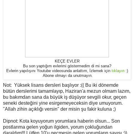
KEÇE EVLER
Bu son yaptığım evlerimi göstermedim di mi sana?
Evlerin yapılışını Youtube videosunda anlattım, İzlemek için
tıklayın
:)
Abone olmayı da unutmayın.
Not: Yüksek lisans dersleri başlıyor :(( Bu iki dönemde
bütün derslerimi tamamlayıp, Haziran'a mezun olmam lazım,
bu bakımdan sana da büyük iş düşüyor sevgili okur, geçen
seneki desteğini yine esirgemeyeceksin diye umuyorum.
"Allah zihin açıklığı versin" der misin şu fakir kuluna ;)
Dipnot: Kota koyuyorum yorumlara haberin olsun... Son
postlarıma gelen yoğun ilgiden, yorum çokluğundan
daraldım!!! Lütfen 10'u geçmesin gelen yorumların sayısı ;))