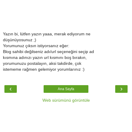
Yazın bi, lütfen yazın yaaa, merak ediyorum ne
düşünüyosunuz ;)
Yorumunuz çıksın istiyorsanız eğer:
Blog sahibi değilseniz adı/url seçeneğini seçip ad
kısmına adınızı yazın url kısmını boş bırakın,
yorumunuzu postalayın, aksi takdirde, çok
istememe rağmen gelemiyor yorumlarınız :)
‹
›
Ana Sayfa
Web sürümünü görüntüle