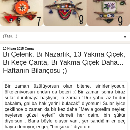
▼
10 Nisan 2015 Cuma
Bi Çelenk, Bi Nazarlık, 13 Yakma Çiçek,
Bi Keçe Çanta, Bi Yakma Çiçek Daha...
Haftanın Bilançosu ;)
Bir zaman üzülüyorsun olan bitene, sinirleniyosun,
öfkeleniyorsun ondan da beteri :( Bir zaman sonra biraz
sular durulmaya başlıyor; o zaman "Dur yahu, az bi dur
bakalım, galiba hak yerini bulacak" diyorsun! Sular iyice
çekilince o zaman da bir kez daha "Mevla görelim neyler,
neylerse güzel eyler!" demeli her daim, bin şükür
diyorsun... Bana böyle oluyor yani, şer sandığım er geç
hayra dönüyor, er geç "bin şükür" diyorum...