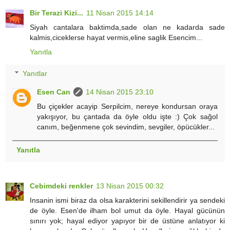
Bir Terazi Kizi...
11 Nisan 2015 14:14
Siyah cantalara baktimda,sade olan ne kadarda sade
kalmis,ciceklerse hayat vermis,eline saglik Esencim...
Yanıtla
Yanıtlar
Esen Can
14 Nisan 2015 23:10
Bu çiçekler acayip Serpilcim, nereye kondursan oraya
yakışıyor, bu çantada da öyle oldu işte :) Çok sağol
canım, beğenmene çok sevindim, sevgiler, öpücükler...
Yanıtla
Cebimdeki renkler
13 Nisan 2015 00:32
Insanin ismi biraz da olsa karakterini sekillendirir ya sendeki
de öyle. Esen'de ilham bol umut da öyle. Hayal gücünün
sınırı yok; hayal ediyor yapıyor bir de üstüne anlatıyor ki