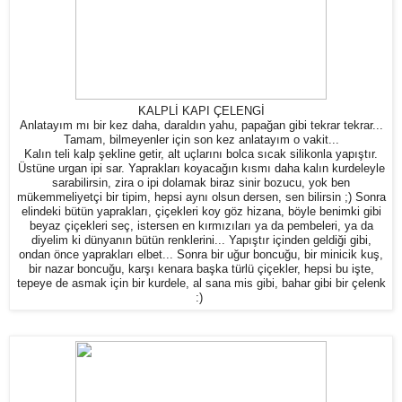
KALPLİ KAPI ÇELENGİ
Anlatayım mı bir kez daha, daraldın yahu, papağan gibi tekrar tekrar...
Tamam, bilmeyenler için son kez anlatayım o vakit...
Kalın teli kalp şekline getir, alt uçlarını bolca sıcak silikonla yapıştır.
Üstüne urgan ipi sar. Yaprakları koyacağın kısmı daha kalın kurdeleyle
sarabilirsin, zira o ipi dolamak biraz sinir bozucu, yok ben
mükemmeliyetçi bir tipim, hepsi aynı olsun dersen, sen bilirsin ;) Sonra
elindeki bütün yaprakları, çiçekleri koy göz hizana, böyle benimki gibi
beyaz çiçekleri seç, istersen en kırmızıları ya da pembeleri, ya da
diyelim ki dünyanın bütün renklerini... Yapıştır içinden geldiği gibi,
ondan önce yaprakları elbet... Sonra bir uğur boncuğu, bir minicik kuş,
bir nazar boncuğu, karşı kenara başka türlü çiçekler, hepsi bu işte,
tepeye de asmak için bir kurdele, al sana mis gibi, bahar gibi bir çelenk
:)