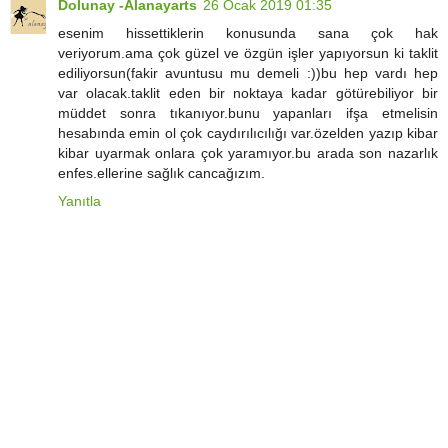
Dolunay -Alanayarts
26 Ocak 2019 01:35
esenim hissettiklerin konusunda sana çok hak
veriyorum.ama çok güzel ve özgün işler yapıyorsun ki taklit
ediliyorsun(fakir avuntusu mu demeli :))bu hep vardı hep
var olacak.taklit eden bir noktaya kadar götürebiliyor bir
müddet sonra tıkanıyor.bunu yapanları ifşa etmelisin
hesabında emin ol çok caydırılıcılığı var.özelden yazıp kibar
kibar uyarmak onlara çok yaramıyor.bu arada son nazarlık
enfes.ellerine sağlık cancağızım.
Yanıtla