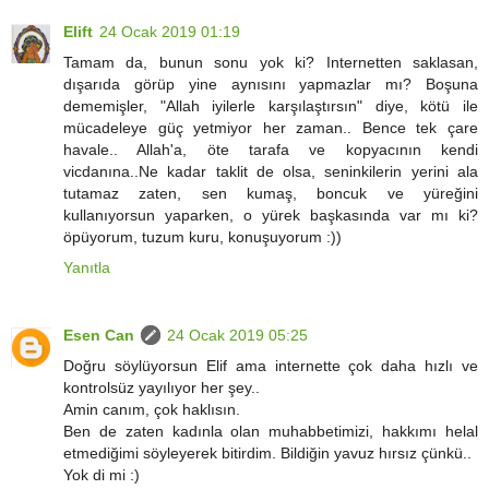
Elift
24 Ocak 2019 01:19
Tamam da, bunun sonu yok ki? Internetten saklasan,
dışarıda görüp yine aynısını yapmazlar mı? Boşuna
dememişler, "Allah iyilerle karşılaştırsın" diye, kötü ile
mücadeleye güç yetmiyor her zaman.. Bence tek çare
havale.. Allah'a, öte tarafa ve kopyacının kendi
vicdanına..Ne kadar taklit de olsa, seninkilerin yerini ala
tutamaz zaten, sen kumaş, boncuk ve yüreğini
kullanıyorsun yaparken, o yürek başkasında var mı ki?
öpüyorum, tuzum kuru, konuşuyorum :))
Yanıtla
Esen Can
24 Ocak 2019 05:25
Doğru söylüyorsun Elif ama internette çok daha hızlı ve
kontrolsüz yayılıyor her şey..
Amin canım, çok haklısın.
Ben de zaten kadınla olan muhabbetimizi, hakkımı helal
etmediğimi söyleyerek bitirdim. Bildiğin yavuz hırsız çünkü..
Yok di mi :)