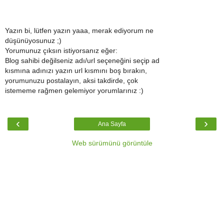
Yazın bi, lütfen yazın yaaa, merak ediyorum ne
düşünüyosunuz ;)
Yorumunuz çıksın istiyorsanız eğer:
Blog sahibi değilseniz adı/url seçeneğini seçip ad
kısmına adınızı yazın url kısmını boş bırakın,
yorumunuzu postalayın, aksi takdirde, çok
istememe rağmen gelemiyor yorumlarınız :)
‹
›
Ana Sayfa
Web sürümünü görüntüle