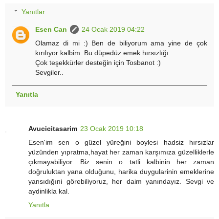
Yanıtlar
Esen Can
24 Ocak 2019 04:22
Olamaz di mi :) Ben de biliyorum ama yine de çok
kırılıyor kalbim. Bu düpedüz emek hırsızlığı..
Çok teşekkürler desteğin için Tosbanot :)
Sevgiler..
Yanıtla
Avucicitasarim
23 Ocak 2019 10:18
Esen'im sen o güzel yüreğini boylesi hadsiz hırsızlar
yüzünden yıpratma,hayat her zaman karşımıza güzelliklerle
çıkmayabiliyor. Biz senin o tatli kalbinin her zaman
doğruluktan yana olduğunu, harika duygularinin emeklerine
yansıdığıni görebiliyoruz, her daim yanındayız. Sevgi ve
aydinlikla kal.
Yanıtla