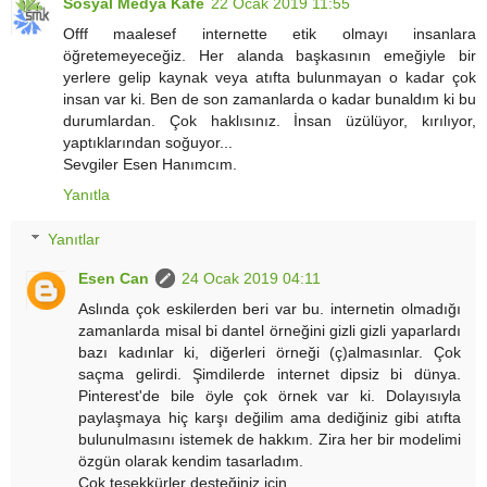
Sosyal Medya Kafe
22 Ocak 2019 11:55
Offf maalesef internette etik olmayı insanlara
öğretemeyeceğiz. Her alanda başkasının emeğiyle bir
yerlere gelip kaynak veya atıfta bulunmayan o kadar çok
insan var ki. Ben de son zamanlarda o kadar bunaldım ki bu
durumlardan. Çok haklısınız. İnsan üzülüyor, kırılıyor,
yaptıklarından soğuyor...
Sevgiler Esen Hanımcım.
Yanıtla
Yanıtlar
Esen Can
24 Ocak 2019 04:11
Aslında çok eskilerden beri var bu. internetin olmadığı
zamanlarda misal bi dantel örneğini gizli gizli yaparlardı
bazı kadınlar ki, diğerleri örneği (ç)almasınlar. Çok
saçma gelirdi. Şimdilerde internet dipsiz bi dünya.
Pinterest'de bile öyle çok örnek var ki. Dolayısıyla
paylaşmaya hiç karşı değilim ama dediğiniz gibi atıfta
bulunulmasını istemek de hakkım. Zira her bir modelimi
özgün olarak kendim tasarladım.
Çok teşekkürler desteğiniz için.