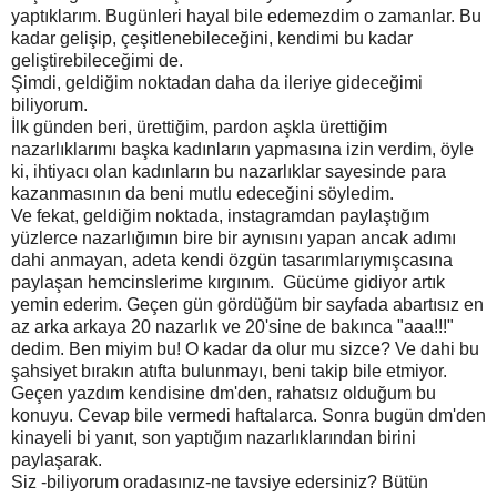
yaptıklarım. Bugünleri hayal bile edemezdim o zamanlar. Bu
kadar gelişip, çeşitlenebileceğini, kendimi bu kadar
geliştirebileceğimi de.
Şimdi, geldiğim noktadan daha da ileriye gideceğimi
biliyorum.
İlk günden beri, ürettiğim, pardon aşkla ürettiğim
nazarlıklarımı başka kadınların yapmasına izin verdim, öyle
ki, ihtiyacı olan kadınların bu nazarlıklar sayesinde para
kazanmasının da beni mutlu edeceğini söyledim.
Ve fekat, geldiğim noktada, instagramdan paylaştığım
yüzlerce nazarlığımın bire bir aynısını yapan ancak adımı
dahi anmayan, adeta kendi özgün tasarımlarıymışcasına
paylaşan hemcinslerime kırgınım. Gücüme gidiyor artık
yemin ederim. Geçen gün gördüğüm bir sayfada abartısız en
az arka arkaya 20 nazarlık ve 20'sine de bakınca "aaa!!!"
dedim. Ben miyim bu! O kadar da olur mu sizce? Ve dahi bu
şahsiyet bırakın atıfta bulunmayı, beni takip bile etmiyor.
Geçen yazdım kendisine dm'den, rahatsız olduğum bu
konuyu. Cevap bile vermedi haftalarca. Sonra bugün dm'den
kinayeli bi yanıt, son yaptığım nazarlıklarından birini
paylaşarak.
Siz -biliyorum oradasınız-ne tavsiye edersiniz? Bütün