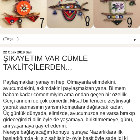
▼
22 Ocak 2019 Salı
ŞİKAYETİM VAR CÜMLE
TAKLİTÇİLERDEN...
Paylaşmaktan yanayım hep! Olmayanla elimdekini,
avucumdakini, aklımdakini paylaşmaktan yana. Bilmem
babam kadar cömert miyim ama ondan geçen bir özellik.
Gerçi annem de çok cömerttir. Misal bir tencere zeytinyağlı
yaprak sarmasının yarısını komşulara dağıtacak kadar.
Üç günlük dünyada, elimizde, avucumuzda ne varsa bırakıp
gideceğimizi bilir, öyle de yaşamaya, biriktirmemeye, günü,
anı yaşamaya gayret ederim.
Nereye bağlayacağım konuyu, şuraya: Nazarlıklara ilk
başladığımda -ki siz şahitsiniz- öyle basit öyle sade idi ki