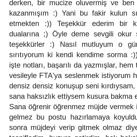
derken, bir mucize oluvermiş ve ben
kazanmışım :) Yani bu fakir kulun sı
etmekten :)) Teşekkür ederim bir k
dualarına ;) Öyle deme sevgili okur 
teşekkürler :) Nasıl mutluyum o g
sırıtıyorum ki kendi kendime sorma :)
işte notları, başarılı da yazmışlar, he
vesileyle FTA'ya seslenmek istiyorum h
densiz densiz konuşup seni kırdıysam, 
sana haksızlık ettiysem kusura bakma e 
Sana öğrenir öğrenmez müjde vermek i
gelmez bu postu hazırlamaya koyuld
sonra müjdeyi verip gitmek olmaz diye d