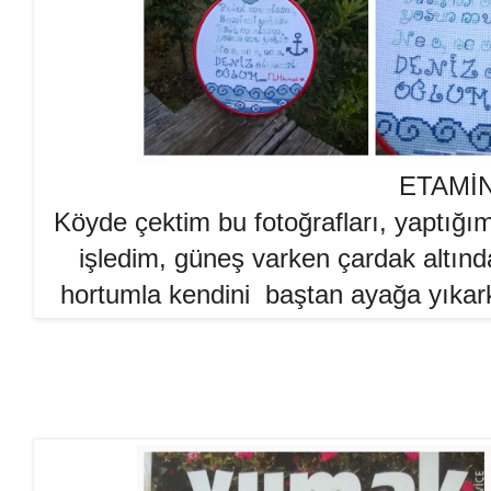
ETAMİ
Köyde çektim bu fotoğrafları, yaptığı
işledim, güneş varken çardak altınd
hortumla kendini baştan ayağa yıkark