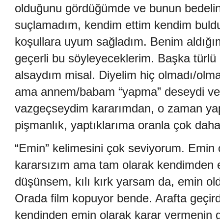
olduğunu gördüğümde ve bunun bedelin
suçlamadım, kendim ettim kendim buldu
koşullara uyum sağladım. Benim aldığı
geçerli bu söyleyeceklerim. Başka türlü 
alsaydım misal. Diyelim hiç olmadı/ol
ama annem/babam “yapma” deseydi ve b
vazgeçseydim kararımdan, o zaman ya
pişmanlık, yaptıklarıma oranla çok daha
“Emin” kelimesini çok seviyorum. Emin
kararsızım ama tam olarak kendimden 
düşünsem, kılı kırk yarsam da, emin ol
Orada film kopuyor bende. Arafta geçir
kendinden emin olarak karar vermenin g