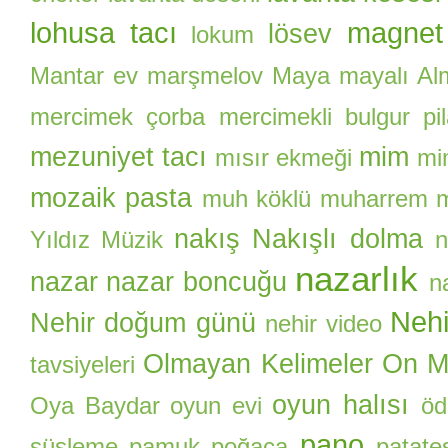
lohusa tacı
magnet
lösev
lokum
Mantar ev
marşmelov
Maya
mayalı Al
mercimek çorba
mercimekli bulgur pil
mezuniyet tacı
mim
mısır ekmeği
mi
mozaik pasta
muh köklü
muharrem
nakış
Nakışlı dolma
Yıldız
Müzik
n
nazarlık
nazar
nazar boncuğu
n
Nehi
Nehir doğum günü
nehir video
Olmayan Kelimeler
On Ma
tavsiyeleri
oyun halısı
Oya Baydar
oyun evi
öd
pano
süsleme
pamuk poğaça
patate