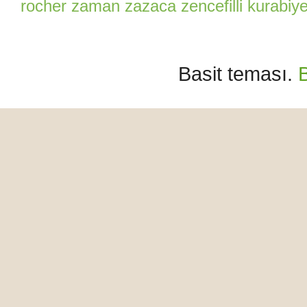
rocher
zaman
zazaca
zencefilli kurabiy
Basit teması.