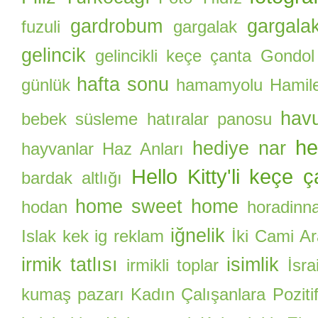
gardrobum
gargalak
fuzuli
gargalak
gelincik
gelincikli keçe çanta
Gondol
hafta sonu
günlük
hamamyolu
Hamile
hav
bebek süsleme
hatıralar panosu
he
hediye nar
hayvanlar
Haz Anları
Hello Kitty'li keçe 
bardak altlığı
home sweet home
hodan
horadinn
iğnelik
Islak kek
ig reklam
İki Cami A
irmik tatlısı
isimlik
irmikli toplar
İsrai
kumaş pazarı
Kadın Çalışanlara Pozitif