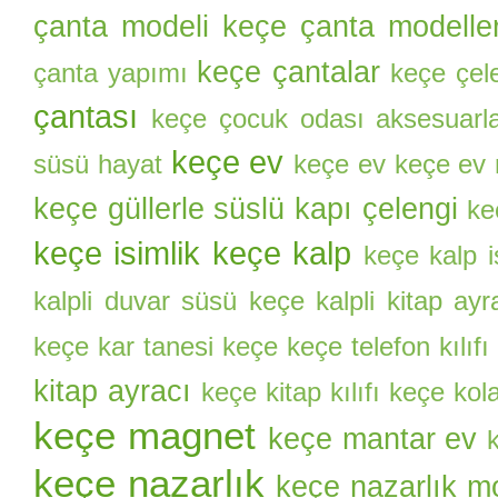
çanta modeli
keçe çanta modeller
keçe çantalar
çanta yapımı
keçe çel
çantası
keçe çocuk odası aksesuarla
keçe ev
süsü hayat
keçe ev keçe ev
keçe güllerle süslü kapı çelengi
ke
keçe isimlik
keçe kalp
keçe kalp i
kalpli duvar süsü
keçe kalpli kitap ayr
keçe kar tanesi
keçe keçe telefon kılıfı
kitap ayracı
keçe kitap kılıfı
keçe kol
keçe magnet
keçe mantar ev
keçe nazarlık
keçe nazarlık mo