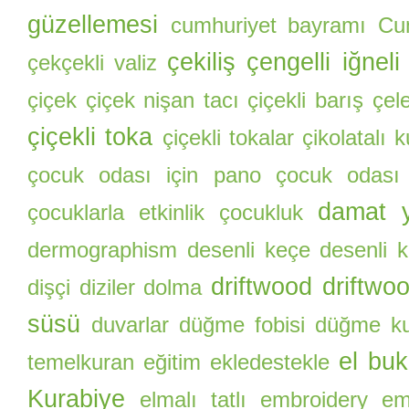
güzellemesi
cumhuriyet bayramı
Cu
çekiliş
çengelli iğneli
çekçekli valiz
çiçek
çiçek nişan tacı
çiçekli barış çel
çiçekli toka
çiçekli tokalar
çikolatalı 
çocuk odası için pano
çocuk odası
damat y
çocuklarla etkinlik
çocukluk
dermographism
desenli keçe
desenli k
driftwood
driftwo
dişçi
diziler
dolma
süsü
duvarlar
düğme fobisi
düğme ku
el buk
temelkuran
eğitim
ekledestekle
Kurabiye
elmalı tatlı
embroidery
eme