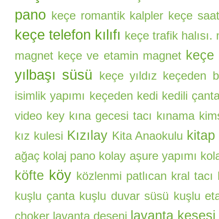
pano
keçe romantik kalpler
keçe saa
keçe telefon kılıfı
keçe trafik halısı.
keçe 
magnet
keçe ve etamin magnet
yılbaşı süsü
keçe yıldız
keçeden ba
isimlik yapımı
keçeden kedi
kedili çant
video
key
kına gecesi tacı
kınama kim
Kızılay
kitap
kız kulesi
Kita Anaokulu
ağaç
kolaj pano
kolay aşure yapımı
kol
köy
köfte
közlenmi patlıcan
kral tacı
kuşlu çanta
kuşlu duvar süsü
kuşlu et
lavanta kesesi
choker
lavanta deseni