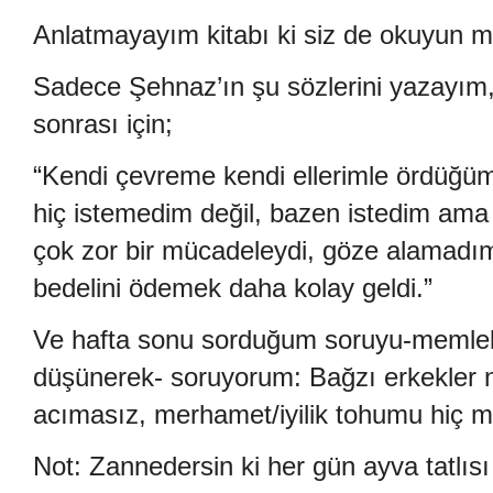
Anlatmayayım kitabı ki siz de okuyun m
Sadece Şehnaz’ın şu sözlerini yazayım,
sonrası için;
“Kendi çevreme kendi ellerimle ördüğü
hiç istemedim değil, bazen istedim ama
çok zor bir mücadeleydi, göze alamadı
bedelini ödemek daha kolay geldi.”
Ve hafta sonu sorduğum soruyu-memleke
düşünerek- soruyorum: Bağzı erkekler 
acımasız, merhamet/iyilik tohumu hiç mi
Not: Zannedersin ki her gün ayva tatlıs