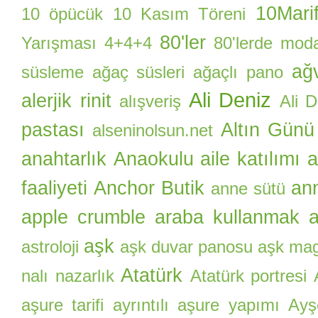
10Marif
10 öpücük
10 Kasım Töreni
80'ler
Yarışması
4+4+4
80'lerde mod
ağ
süsleme
ağaç süsleri
ağaçlı pano
Ali Deniz
alerjik rinit
alışveriş
Ali 
pastası
Altın Günü
alseninolsun.net
anahtarlık
Anaokulu aile katılımı
a
faaliyeti
Anchor Butik
an
anne sütü
apple crumble
araba kullanmak
a
aşk
astroloji
aşk duvar panosu
aşk ma
Atatürk
nalı nazarlık
Atatürk portresi
aşure tarifi
ayrıntılı aşure yapımı
Ayş