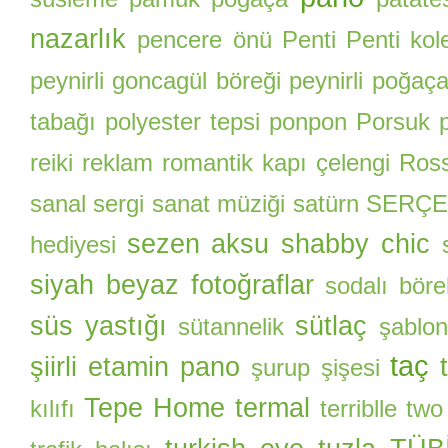
nazarlık
pencere önü
Penti
Penti kol
peynirli goncagül böreği
peynirli poğaç
tabağı
polyester tepsi
ponpon
Porsuk
reiki
reklam
romantik kapı çelengi
Ros
sanal sergi
sanat müziği
satürn
SERÇE
sezen aksu
shabby chic
hediyesi
siyah beyaz fotoğraflar
sodalı böre
süs yastığı
sütlaç
sütannelik
şablon
taç
şiirli etamin pano
şurup şişesi
Tepe Home
termal
kılıfı
terriblle two