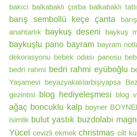
bakıcı
balkabaklı çorba
balkabaklı tatlı
barış sembollü keçe çanta
barı
baykuş deseni
anahtarlık
baykuş m
baykuşlu pano
bayram
bayram notl
dekorasyonu
bebek odası panosu
beb
bedri rahmi eyüboğlu
bedri rahmi
b
Yaşamevi
beyazyakalılarbişiyapsa
Be
blog hediyeleşmesi
gezintisi
blog 
ağaç
boncuklu kalp
boyner
BOYNER 
bulut yastık
buzdolabı magn
isimlik
Yücel
christmas
cevizli ekmek
cilt k