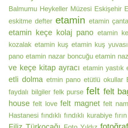
Balmumu Heykeller Müzesi
Eskişehir E
etamin
eskitme defter
etamin çant
etamin keçe kolaj pano
etamin ke
kozalak
etamin kuş
etamin kuş yuvas
pano
etamin nazar boncuğu
etamin naz
ve keçe kitap ayracı
etamin yastık
etli dolma
etmin pano
etütlü okullar
felt
felt ba
faydalı bilgiler
felk purse
house
felt magnet
felt love
felt na
Hastanesi
fındıklı
fındıklı kurabiye
fırı
fotoğra
Filiz Türkocağı
Foto Yıldız