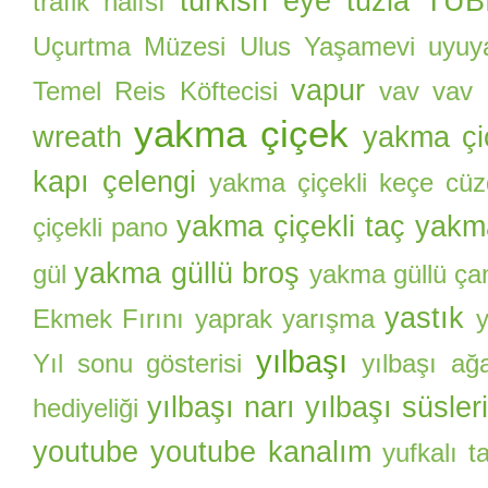
turkish eye
tuzla
TÜBİ
trafik halısı
Uçurtma Müzesi
Ulus Yaşamevi
uyuy
vapur
Temel Reis Köftecisi
vav
vav i
yakma çiçek
wreath
yakma çi
kapı çelengi
yakma çiçekli keçe cü
yakma çiçekli taç
yakma
çiçekli pano
yakma güllü broş
gül
yakma güllü ça
yastık
Ekmek Fırını
yaprak
yarışma
yılbaşı
Yıl sonu gösterisi
yılbaşı ağ
yılbaşı narı
yılbaşı süsler
hediyeliği
youtube
youtube kanalım
yufkalı 