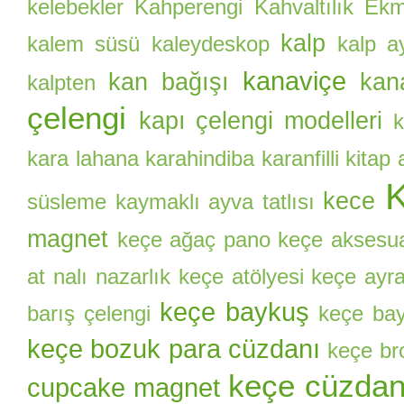
kelebekler
Kahperengi
Kahvaltılık Ekm
kalp
kalem süsü
kaleydeskop
kalp a
kanaviçe
kan bağışı
kan
kalpten
çelengi
kapı çelengi modelleri
k
kara lahana
karahindiba
karanfilli kitap
kece
süsleme
kaymaklı ayva tatlısı
magnet
keçe ağaç pano
keçe aksesu
at nalı nazarlık
keçe atölyesi
keçe ayr
keçe baykuş
barış çelengi
keçe bay
keçe bozuk para cüzdanı
keçe br
keçe cüzda
cupcake magnet