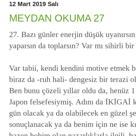
12 Mart 2019 Salı
MEYDAN OKUMA 27
27. Bazı günler enerjin düşük uyanırsı
yaparsın da toplarsın? Var mı sihirli bi
Var tabii, kendi kendini motive etmek 
biraz da -ruh hali- dengesiz bir terazi 
Ben bunu çözeli yıllar oldu da, henüz 1
Japon felsefesiymiş. Adını da İKİGAİ 
gün olacak ya da olabilecek en güzel ş
sonuçlanacak ya da benim için ne ise kıy
bazen hobim olan nazarlıklarla ilgili, 