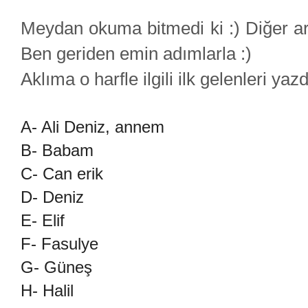
Meydan okuma bitmedi ki :) Diğer ark
Ben geriden emin adımlarla :)
Aklıma o harfle ilgili ilk gelenleri ya
A- Ali Deniz, annem
B- Babam
C- Can erik
D- Deniz
E- Elif
F- Fasulye
G- Güneş
H- Halil