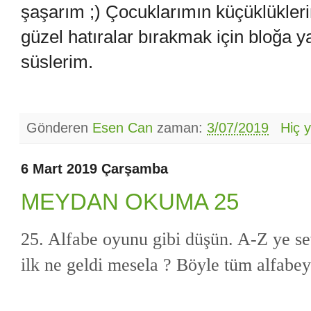
şaşarım ;) Çocuklarımın küçüklükler
güzel hatıralar bırakmak için bloğa ya
süslerim.
Gönderen
Esen Can
zaman:
3/07/2019
Hiç 
6 Mart 2019 Çarşamba
MEYDAN OKUMA 25
25. Alfabe oyunu gibi düşün. A-Z ye sev
ilk ne geldi mesela ? Böyle tüm alfabey