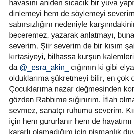
havasını aniden sıcacık bir yuva yap
dinlemeyi hem de söylemeyi severim
sabırsızlığım nedeniyle karşımdakini
beceremez, yazarak anlatmayı, buna 
severim. Şiir severim de bir kısım şa
kırtasiyeyi, bilhassa kurşun kalemle
da
@_esra_akin_
cığımın ki gibi ely
olduklarıma şükretmeyi bilir, en çok 
Çocuklarıma nazar değmesinden korka
gözden Rabbime sığınırım. İflah olmaz
sevmez, sanatçı ruhumu severim. Kı
için hem gururlanır hem de hayatımı
kararlı olamadığım için pişmanlık du