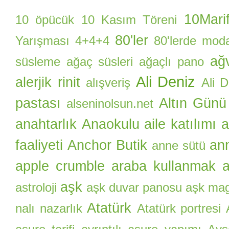
10Marif
10 öpücük
10 Kasım Töreni
80'ler
Yarışması
4+4+4
80'lerde mod
ağ
süsleme
ağaç süsleri
ağaçlı pano
Ali Deniz
alerjik rinit
alışveriş
Ali 
pastası
Altın Günü
alseninolsun.net
anahtarlık
Anaokulu aile katılımı
a
faaliyeti
Anchor Butik
an
anne sütü
apple crumble
araba kullanmak
a
aşk
astroloji
aşk duvar panosu
aşk ma
Atatürk
nalı nazarlık
Atatürk portresi