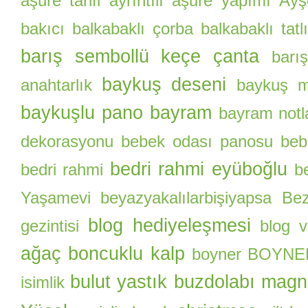
aşure tarifi
ayrıntılı aşure yapımı
Ayş
bakıcı
balkabaklı çorba
balkabaklı tatlı
barış sembollü keçe çanta
barı
baykuş deseni
anahtarlık
baykuş m
baykuşlu pano
bayram
bayram notl
dekorasyonu
bebek odası panosu
beb
bedri rahmi eyüboğlu
bedri rahmi
b
Yaşamevi
beyazyakalılarbişiyapsa
Be
blog hediyeleşmesi
gezintisi
blog 
ağaç
boncuklu kalp
boyner
BOYNER 
bulut yastık
buzdolabı magn
isimlik