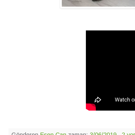
Gönderen
Esen Can
zaman:
3/06/2019
2 yo