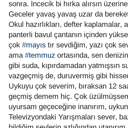
sonra. İncecik bi hırka alırsın üzerin
Geceler yavaş yavaş uzar da bereket
Okul hazırlıkları, defter kaplamalar,
panterli bavul çantanın içinden yüks
çok
#mayıs
tır sevdiğim, yazı çok s
ama
#temmuz
ortasında, sen denizin
gibi suda, kıpırdamadan yatmışsın 
vazgeçmiş de, duruvermiş gibi hissede
Uykuyu çok severim, bıraksan 12 saat
geçmiş demem hiç. Çok üzülmüşsem
uyursam geçeceğine inanırım, uykunu
Televizyondaki Yarışmaları sever, baz
bildiğim şeylerin azlığından utanırım