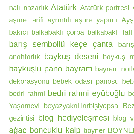
Atatürk
nalı nazarlık
Atatürk portresi
aşure tarifi
ayrıntılı aşure yapımı
Ayş
bakıcı
balkabaklı çorba
balkabaklı tatlı
barış sembollü keçe çanta
barı
baykuş deseni
anahtarlık
baykuş m
baykuşlu pano
bayram
bayram notl
dekorasyonu
bebek odası panosu
beb
bedri rahmi eyüboğlu
bedri rahmi
b
Yaşamevi
beyazyakalılarbişiyapsa
Be
blog hediyeleşmesi
gezintisi
blog 
ağaç
boncuklu kalp
boyner
BOYNER 