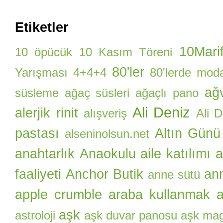
Etiketler
10Marif
10 öpücük
10 Kasım Töreni
80'ler
Yarışması
4+4+4
80'lerde mod
ağ
süsleme
ağaç süsleri
ağaçlı pano
Ali Deniz
alerjik rinit
alışveriş
Ali 
pastası
Altın Günü
alseninolsun.net
anahtarlık
Anaokulu aile katılımı
a
faaliyeti
Anchor Butik
an
anne sütü
apple crumble
araba kullanmak
a
aşk
astroloji
aşk duvar panosu
aşk ma