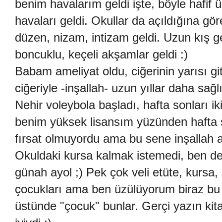
benim havalarım geldi işte, böyle hafif 
havaları geldi. Okullar da açıldığına gö
düzen, nizam, intizam geldi. Uzun kış gec
boncuklu, keçeli akşamlar geldi :)
Babam ameliyat oldu, ciğerinin yarısı gi
ciğeriyle -inşallah- uzun yıllar daha sağ
Nehir voleybola başladı, hafta sonları ik
benim yüksek lisansım yüzünden hafta 
fırsat olmuyordu ama bu sene inşallah
Okuldaki kursa kalmak istemedi, ben d
günah ayol ;) Pek çok veli etüte, kursa,
çocukları ama ben üzülüyorum biraz bu
üstünde "çocuk" bunlar. Gerçi yazın ki