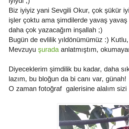
iyiydi ;)
Biz iyiyiz yani Sevgili Okur, çok şükür 
işler çoktu ama şimdilerde yavaş yavaş
daha çok yazacağım inşallah ;)
Bugün de evlilik yıldönümümüz :) Kutlu, 
Mevzuyu
şurada
anlatmıştım, okumayanl
Diyeceklerim şimdilik bu kadar, daha sı
lazım, bu bloğun da bi canı var, günah!
O zaman fotoğraf galerisine alalım sizi 