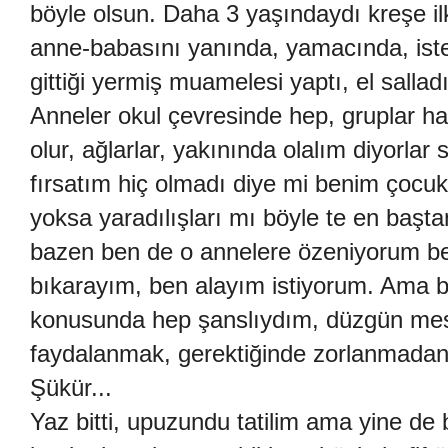
böyle olsun. Daha 3 yaşındaydı kreşe ilk
anne-babasını yanında, yamacında, isteme
gittiği yermiş muamelesi yaptı, el salladı,
Anneler okul çevresinde hep, gruplar hali
olur, ağlarlar, yakınında olalım diyorlar
fırsatım hiç olmadı diye mi benim çocu
yoksa yaradılışları mı böyle te en baş
bazen ben de o annelere özeniyorum be
bıkarayım, ben alayım istiyorum. Ama bu
konusunda hep şanslıydım, düzgün mesai s
faydalanmak, gerektiğinde zorlanmadan iz
Şükür...
Yaz bitti, upuzundu tatilim ama yine de b