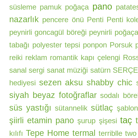
pano
süsleme
pamuk poğaça
patate
nazarlık
pencere önü
Penti
Penti kol
peynirli goncagül böreği
peynirli poğaç
tabağı
polyester tepsi
ponpon
Porsuk
reiki
reklam
romantik kapı çelengi
Ros
sanal sergi
sanat müziği
satürn
SERÇE
sezen aksu
shabby chic
hediyesi
siyah beyaz fotoğraflar
sodalı böre
süs yastığı
sütlaç
sütannelik
şablon
taç
şiirli etamin pano
şurup şişesi
Tepe Home
termal
kılıfı
terriblle two