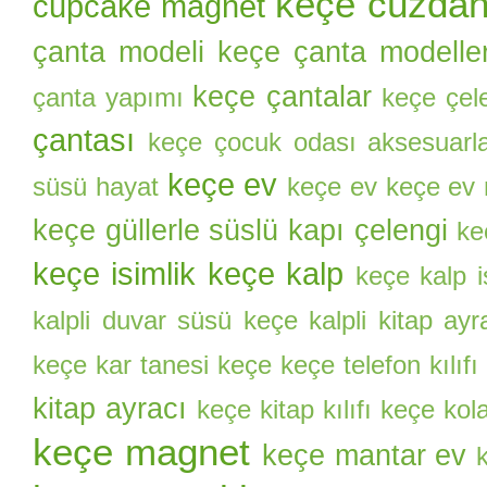
keçe cüzda
cupcake magnet
çanta modeli
keçe çanta modeller
keçe çantalar
çanta yapımı
keçe çel
çantası
keçe çocuk odası aksesuarla
keçe ev
süsü hayat
keçe ev keçe ev
keçe güllerle süslü kapı çelengi
ke
keçe isimlik
keçe kalp
keçe kalp i
kalpli duvar süsü
keçe kalpli kitap ayr
keçe kar tanesi
keçe keçe telefon kılıfı
kitap ayracı
keçe kitap kılıfı
keçe kol
keçe magnet
keçe mantar ev