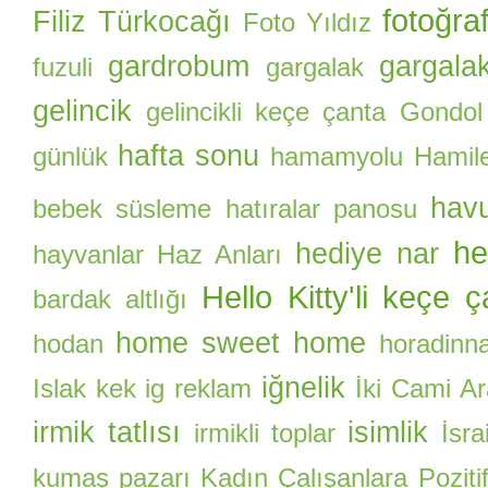
fotoğra
Filiz Türkocağı
Foto Yıldız
gardrobum
gargalak
fuzuli
gargalak
gelincik
gelincikli keçe çanta
Gondol
hafta sonu
günlük
hamamyolu
Hamile
hav
bebek süsleme
hatıralar panosu
he
hediye nar
hayvanlar
Haz Anları
Hello Kitty'li keçe 
bardak altlığı
home sweet home
hodan
horadinn
iğnelik
Islak kek
ig reklam
İki Cami A
irmik tatlısı
isimlik
irmikli toplar
İsrai
kumaş pazarı
Kadın Çalışanlara Pozitif