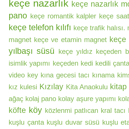
keçe nazarlık
keçe nazarlık mo
pano
keçe romantik kalpler
keçe saa
keçe telefon kılıfı
keçe trafik halısı.
keçe 
magnet
keçe ve etamin magnet
yılbaşı süsü
keçe yıldız
keçeden ba
isimlik yapımı
keçeden kedi
kedili çant
video
key
kına gecesi tacı
kınama kim
Kızılay
kitap
kız kulesi
Kita Anaokulu
ağaç
kolaj pano
kolay aşure yapımı
kol
köy
köfte
közlenmi patlıcan
kral tacı
kuşlu çanta
kuşlu duvar süsü
kuşlu et