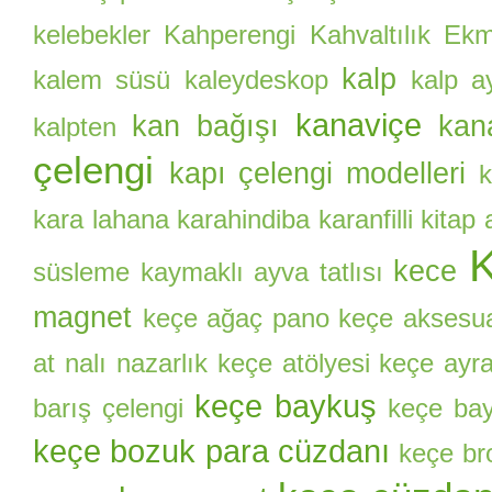
kelebekler
Kahperengi
Kahvaltılık Ekm
kalp
kalem süsü
kaleydeskop
kalp a
kanaviçe
kan bağışı
kan
kalpten
çelengi
kapı çelengi modelleri
k
kara lahana
karahindiba
karanfilli kitap
kece
süsleme
kaymaklı ayva tatlısı
magnet
keçe ağaç pano
keçe aksesu
at nalı nazarlık
keçe atölyesi
keçe ayr
keçe baykuş
barış çelengi
keçe bay
keçe bozuk para cüzdanı
keçe br