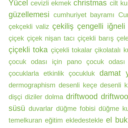
Yücel
christmas
cevizli ekmek
cilt k
güzellemesi
cumhuriyet bayramı
Cu
çekiliş
çengelli iğneli
çekçekli valiz
çiçek
çiçek nişan tacı
çiçekli barış çel
çiçekli toka
çiçekli tokalar
çikolatalı 
çocuk odası için pano
çocuk odası
damat y
çocuklarla etkinlik
çocukluk
dermographism
desenli keçe
desenli k
driftwood
driftwo
dişçi
diziler
dolma
süsü
duvarlar
düğme fobisi
düğme ku
el buk
temelkuran
eğitim
ekledestekle