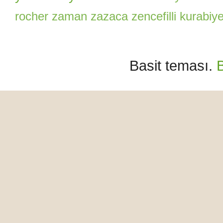
rocher
zaman
zazaca
zencefilli kurabiy
Basit teması.