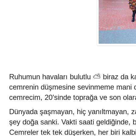
Ruhumun havaları bulutlu
⛅️
biraz da k
cemrenin düşmesine sevinmeme mani de
cemrecim, 20’sinde toprağa ve son ola
Dünyada şaşmayan, hiç yanıltmayan, z
şey doğa sanki. Vakti saati geldiğinde, b
Cemreler tek tek düşerken, her biri ka