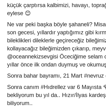
küçük çarptırsa kalbimizi, havayı, toprağı
eylese
😊
Ne var peki başka böyle şahaneli? Misa
son gecesi, yıllardır yaptığımız gibi kır
bileklikleri dileklerle geçireceğiz bileği
kollayacağız bileğimizden çıkarıp, meyv
@oceannekizsevgisi Öceciğime selam o
yıllar önce ilk ondan duymuş ve okumuş
Sonra bahar bayramı, 21 Mart #nevruz
Sonra canım #Hıdrellez var 6 Mayısta

bekliyorum bu yıl da.. Hızır/İlyas karde
biliyorum..