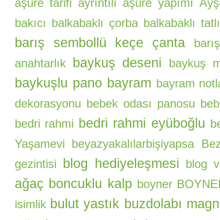
aşure tarifi
ayrıntılı aşure yapımı
Ayş
bakıcı
balkabaklı çorba
balkabaklı tatlı
barış sembollü keçe çanta
barı
baykuş deseni
anahtarlık
baykuş m
baykuşlu pano
bayram
bayram notl
dekorasyonu
bebek odası panosu
beb
bedri rahmi eyüboğlu
bedri rahmi
b
Yaşamevi
beyazyakalılarbişiyapsa
Be
blog hediyeleşmesi
gezintisi
blog 
ağaç
boncuklu kalp
boyner
BOYNER 
bulut yastık
buzdolabı magn
isimlik