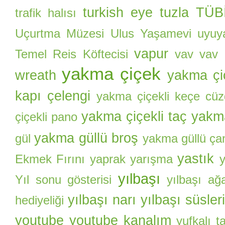
turkish eye
tuzla
TÜBİ
trafik halısı
Uçurtma Müzesi
Ulus Yaşamevi
uyuy
vapur
Temel Reis Köftecisi
vav
vav i
yakma çiçek
wreath
yakma çi
kapı çelengi
yakma çiçekli keçe cü
yakma çiçekli taç
yakma
çiçekli pano
yakma güllü broş
gül
yakma güllü ça
yastık
Ekmek Fırını
yaprak
yarışma
yılbaşı
Yıl sonu gösterisi
yılbaşı ağ
yılbaşı narı
yılbaşı süsler
hediyeliği
youtube
youtube kanalım
yufkalı 