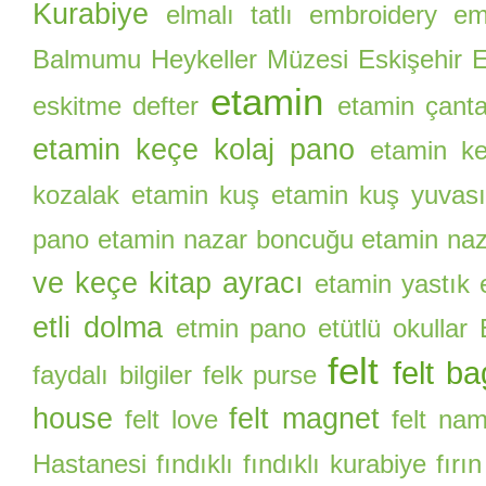
Kurabiye
elmalı tatlı
embroidery
eme
Balmumu Heykeller Müzesi
Eskişehir E
etamin
eskitme defter
etamin çant
etamin keçe kolaj pano
etamin ke
kozalak
etamin kuş
etamin kuş yuvas
pano
etamin nazar boncuğu
etamin naz
ve keçe kitap ayracı
etamin yastık
etli dolma
etmin pano
etütlü okullar
felt
felt ba
faydalı bilgiler
felk purse
house
felt magnet
felt love
felt na
Hastanesi
fındıklı
fındıklı kurabiye
fırı