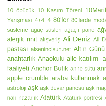
10Marif
10 öpücük
10 Kasım Töreni
80'ler
Yarışması
4+4+4
80'lerde mod
ağ
süsleme
ağaç süsleri
ağaçlı pano
Ali Deniz
alerjik rinit
alışveriş
Ali 
pastası
Altın Günü
alseninolsun.net
anahtarlık
Anaokulu aile katılımı
a
faaliyeti
Anchor Butik
an
anne sütü
apple crumble
araba kullanmak
a
aşk
astroloji
aşk duvar panosu
aşk ma
Atatürk
nalı nazarlık
Atatürk portresi