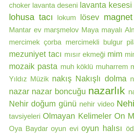
lavanta kesesi
choker
lavanta deseni
lohusa tacı
magnet
lösev
lokum
Mantar ev
marşmelov
Maya
mayalı Al
mercimek çorba
mercimekli bulgur pil
mezuniyet tacı
mim
mısır ekmeği
mi
mozaik pasta
muh köklü
muharrem
nakış
Nakışlı dolma
Yıldız
Müzik
n
nazarlık
nazar
nazar boncuğu
n
Nehi
Nehir doğum günü
nehir video
Olmayan Kelimeler
On Ma
tavsiyeleri
oyun halısı
Oya Baydar
oyun evi
öd