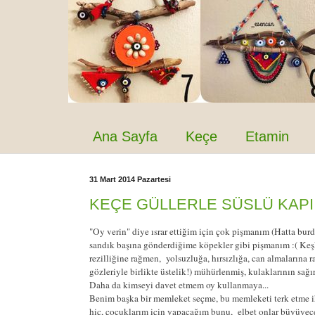
Ana Sayfa
Keçe
Etamin
31 Mart 2014 Pazartesi
KEÇE GÜLLERLE SÜSLÜ KAPI 
"Oy verin" diye ısrar ettiğim için çok pişmanım (Hatta bur
sandık başına gönderdiğime köpekler gibi pişmanım :( K
rezilliğine rağmen, yolsuzluğa, hırsızlığa, can almalarına r
gözleriyle birlikte üstelik!) mühürlenmiş, kulaklarının sağ
Daha da kimseyi davet etmem oy kullanmaya...
Benim başka bir memleket seçme, bu memleketi terk etme i
hiç, çocuklarım için yapacağım bunu, elbet onlar büyüyecekl