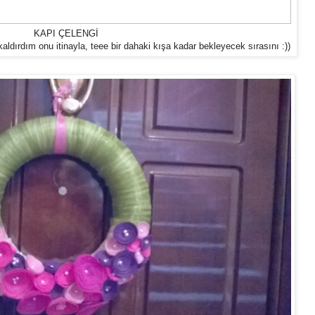
KAPI ÇELENGİ
 kaldırdım onu itinayla, teee bir dahaki kışa kadar bekleyecek sırasını :))