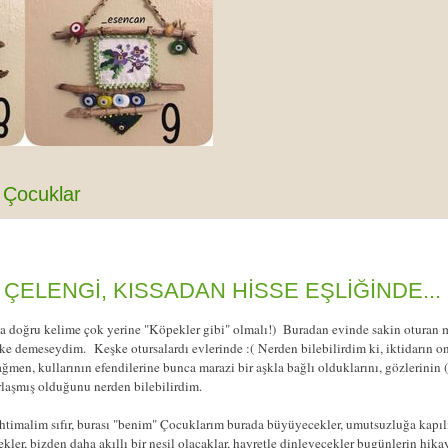
Çocuklar
ÇELENGİ, KISSADAN HİSSE EŞLİĞİNDE...
da doğru kelime çok yerine "Köpekler gibi" olmalı!) Buradan evinde sakin oturan 
eşke demeseydim.
Keşke otursalardı evlerinde :(
Nerden bilebilirdim ki, iktidarın o
ağmen, kullarının efendilerine bunca marazi bir aşkla bağlı olduklarını, gözlerinin 
ırlaşmış olduğunu nerden bilebilirdim.
htimalim sıfır, burası "benim" Çocuklarım burada büyüyecekler, umutsuzluğa kap
er, bizden daha akıllı bir nesil olacaklar, hayretle dinleyecekler bugünlerin hikay