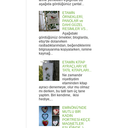
anne yemekleri eşliğinde bu
aşağıda gördüğünüz çantal...
ETAMİN
ÖRNEKLERİ,
PANOLAR ve
DAHİ GÜZEL
RESİMLER VS...
Aşağıdaki
gördüğünüz örnekler, bloglarda,
etsy'de dolanırken
rastladıklarımdan, beğendiklerimi
bilgisayarıma kopyalarken, ismine
kaynağ...
ETAMİN KİTAP
AYRAÇLARI VE
TATİL KİTAPLARI...
Ne zamandır
niyetliydim
etaminden kitap
ayracı denemeye, olur mu olmaz
mı derken, bu tatil tam üç tane
yaptım. Biri kendime, ikisi
hediye,...
EMİNÖNÜ'NDE
MUTLU BİR
KADIN
PORTRESİ-KEÇE
MAGNETLER
EŞLİĞİNDE :)