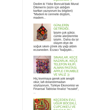
Dedim ki Yıldız Boncuk'daki Murat
Dikmen'e (sizin için aldığım
karttan yazıyorum bu bilgileri)
"Madem ki cennete düştüm,
madem...
GÜNLERİN
GETİRDİĞİ..
İyiyim çok şükür,
cümle alerjilerimle
iyiyim.. Daha da iyi
olayım diye de
soğuk sıkım çörek otu yağı aldım
eczaneden. Eczacı "bağışıklı...
SINAVLAR, KEÇE
NAZARLIK, KEÇE
TELEFON KILIFI,
ALMAN PASTASI,
APPLE CRUMBLE
VE VALİZ :))
Hiç kıvırmaya gerek yok sevgili
okur, lafı dolandırmadan
söylüyorum, Türkiye Ekonomisi ve
Finansal Tablolar Analizi "rezalet",
...
KEÇEDEN EVLİ,
UĞUR BÖCEKLİ,
CUPCAKE'Lİ VE