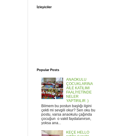
İzleyiciler
Popular Posts
ANAOKULU
ÇOCUKLARINA
AİLE KATILIMI
FAALİYETİNDE
NELER
YAPTIRILIR :)
Bilmem bu postun başlığı ilgini
çekti mi sevgili okur? Sen oku bu
postu, varsa anaokulu çağında
çocuğun o vakit faydalanırsın,
yoksa ana...
KEÇE HELLO