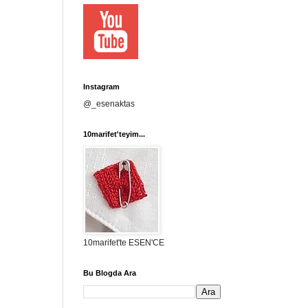
Instagram
@_esenaktas
10marifet'teyim...
10marifet'te ESEN'CE
Bu Blogda Ara