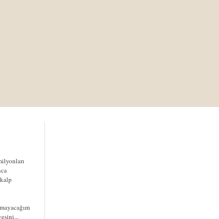
milyonları
nca
(kalp
ılmayacağım
esini...