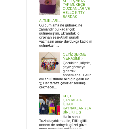
KITTY ÇANTA
YAPIMI, KEÇE
CÜZDANLAR VE
HELLO KITTY
BARDAK
ALTLIKLARI....
Güldüm ama ne gülmek, ne
zamandır bu kadar çok
gülmemiştim. Ekrandaki o
çırpınan sesi-Allah günah
yazmasın ama- duydukça katıldım
gülmekten....
ÇEYİZ SERME
MERASİMİ :)
Çocukken, köyde,
çeyiz görmeye
giderdik
annemlerle. Gelin
evi adı üstünde bildiğin gelin evi
:)) Her tarafta çeyizler serilmiş,
çekmecel...
KEÇE
ÇANTALAR-
İLHAM
KAYNAKLARIYLA
BİRLİKTE ;)
Hafta sonu
Tuzla'daydık maaile, Elif'e gittik,
annem de ordaydı, güzel güzel