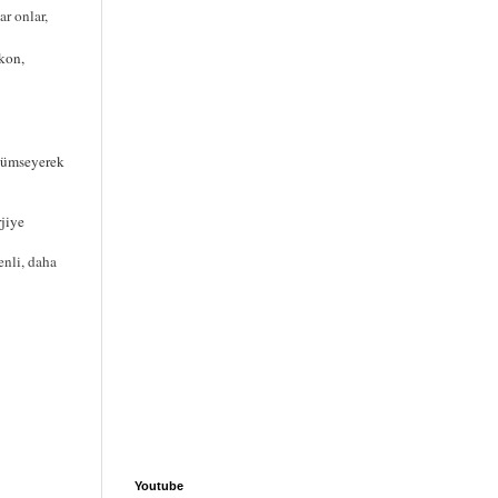
r onlar,
kon,
ülümseyerek
rjiye
enli, daha
Youtube