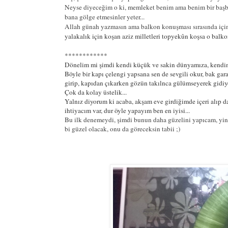
Neyse diyeceğim o ki, memleket benim ama benim bir başba
bana gölge etmesinler yeter...
Allah günah yazmasın ama balkon konuşması sırasında içim
yalakalık için koşan aziz milletleri topyekûn koşsa o balko
************
Dönelim mi şimdi kendi küçük ve sakin dünyamıza, kendimiz
Böyle bir kapı çelengi yapsana sen de sevgili okur, bak ga
girip, kapıdan çıkarken gözün takılnca gülümseyerek gidiyor
Çok da kolay üstelik...
Yalnız diyorum ki acaba, akşam eve girdiğimde içeri alıp d
ihtiyacım var, dur öyle yapayım ben en iyisi...
Bu ilk denemeydi, şimdi bunun daha güzelini yapıcam, yine
bi güzel olacak, onu da göreceksin tabii ;)