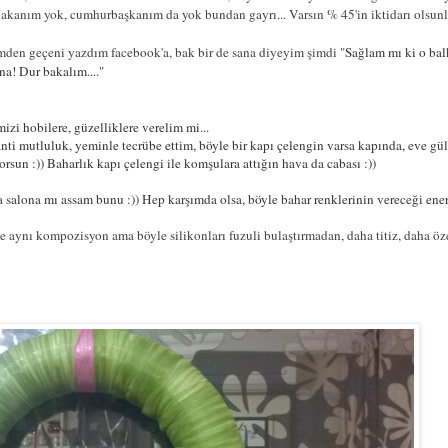
kanım yok, cumhurbaşkanım da yok bundan gayrı... Varsın % 45'in iktidarı olsunla
den geçeni yazdım facebook'a, bak bir de sana diyeyim şimdi "
Sağlam mı ki o bal
na! Dur bakalım...."
i hobilere, güzelliklere verelim mi...
ranti mutluluk, yeminle tecrübe ettim, böyle bir kapı çelengin varsa kapında, eve g
sun :)) Baharlık kapı çelengi ile komşulara attığın hava da cabası :))
a salona mı assam bunu :)) Hep karşımda olsa, böyle bahar renklerinin vereceği ene
 aynı kompozisyon ama böyle silikonları fuzuli bulaştırmadan, daha titiz, daha öz