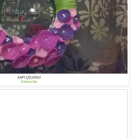
KAPI ÇELENGİ
Dükkan'da