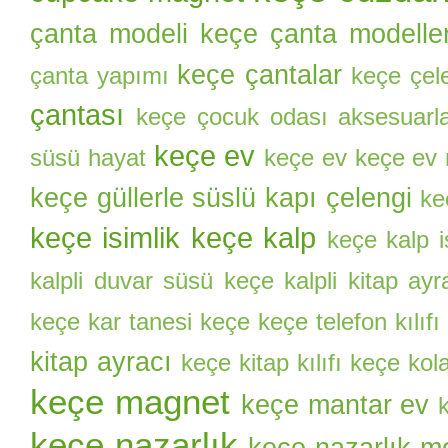
çanta modeli
keçe çanta modeller
keçe çantalar
çanta yapımı
keçe çel
çantası
keçe çocuk odası aksesuarla
keçe ev
süsü hayat
keçe ev keçe ev
keçe güllerle süslü kapı çelengi
ke
keçe isimlik
keçe kalp
keçe kalp i
kalpli duvar süsü
keçe kalpli kitap ayr
keçe kar tanesi
keçe keçe telefon kılıfı
kitap ayracı
keçe kitap kılıfı
keçe kol
keçe magnet
keçe mantar ev
keçe nazarlık
keçe nazarlık mo