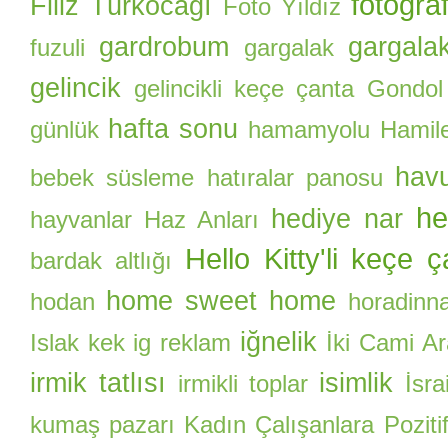
fotoğra
Filiz Türkocağı
Foto Yıldız
gardrobum
gargalak
fuzuli
gargalak
gelincik
gelincikli keçe çanta
Gondol
hafta sonu
günlük
hamamyolu
Hamile
hav
bebek süsleme
hatıralar panosu
he
hediye nar
hayvanlar
Haz Anları
Hello Kitty'li keçe 
bardak altlığı
home sweet home
hodan
horadinn
iğnelik
Islak kek
ig reklam
İki Cami A
irmik tatlısı
isimlik
irmikli toplar
İsrai
kumaş pazarı
Kadın Çalışanlara Pozitif