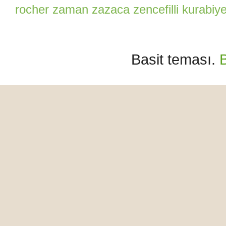
rocher
zaman
zazaca
zencefilli kurabiy
Basit teması.