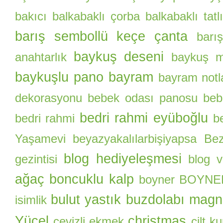
bakıcı
balkabaklı çorba
balkabaklı tatlı
barış sembollü keçe çanta
barı
baykuş deseni
anahtarlık
baykuş m
baykuşlu pano
bayram
bayram notl
dekorasyonu
bebek odası panosu
beb
bedri rahmi eyüboğlu
bedri rahmi
b
Yaşamevi
beyazyakalılarbişiyapsa
Be
blog hediyeleşmesi
gezintisi
blog 
ağaç
boncuklu kalp
boyner
BOYNER 
bulut yastık
buzdolabı magn
isimlik
Yücel
christmas
cevizli ekmek
cilt k