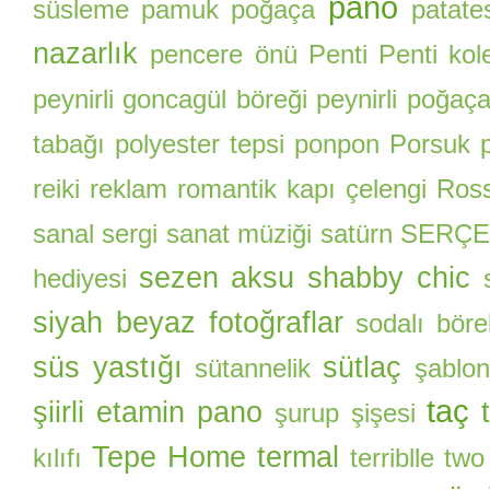
pano
süsleme
pamuk poğaça
patate
nazarlık
pencere önü
Penti
Penti kol
peynirli goncagül böreği
peynirli poğaç
tabağı
polyester tepsi
ponpon
Porsuk
reiki
reklam
romantik kapı çelengi
Ros
sanal sergi
sanat müziği
satürn
SERÇE
sezen aksu
shabby chic
hediyesi
siyah beyaz fotoğraflar
sodalı böre
süs yastığı
sütlaç
sütannelik
şablon
taç
şiirli etamin pano
şurup şişesi
Tepe Home
termal
kılıfı
terriblle two