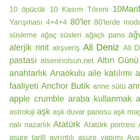
10Marif
10 öpücük
10 Kasım Töreni
80'ler
Yarışması
4+4+4
80'lerde mod
ağ
süsleme
ağaç süsleri
ağaçlı pano
Ali Deniz
alerjik rinit
alışveriş
Ali 
pastası
Altın Günü
alseninolsun.net
anahtarlık
Anaokulu aile katılımı
a
faaliyeti
Anchor Butik
an
anne sütü
apple crumble
araba kullanmak
a
aşk
astroloji
aşk duvar panosu
aşk ma
Atatürk
nalı nazarlık
Atatürk portresi
aşure tarifi
ayrıntılı aşure yapımı
Ayş