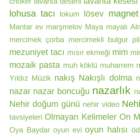
lavanta kesesi
choker
lavanta deseni
lohusa tacı
magnet
lösev
lokum
Mantar ev
marşmelov
Maya
mayalı Al
mercimek çorba
mercimekli bulgur pil
mezuniyet tacı
mim
mısır ekmeği
mi
mozaik pasta
muh köklü
muharrem
nakış
Nakışlı dolma
Yıldız
Müzik
n
nazarlık
nazar
nazar boncuğu
n
Nehi
Nehir doğum günü
nehir video
Olmayan Kelimeler
On Ma
tavsiyeleri
oyun halısı
Oya Baydar
oyun evi
öd