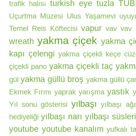
turkish eye
tuzla
TÜBİ
trafik halısı
Uçurtma Müzesi
Ulus Yaşamevi
uyuy
vapur
Temel Reis Köftecisi
vav
vav i
yakma çiçek
wreath
yakma çi
kapı çelengi
yakma çiçekli keçe cü
yakma çiçekli taç
yakma
çiçekli pano
yakma güllü broş
gül
yakma güllü ça
yastık
Ekmek Fırını
yaprak
yarışma
yılbaşı
Yıl sonu gösterisi
yılbaşı ağ
yılbaşı narı
yılbaşı süsler
hediyeliği
youtube
youtube kanalım
yufkalı 