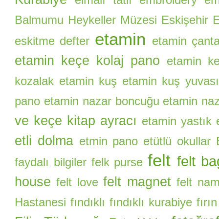
Balmumu Heykeller Müzesi
Eskişehir E
etamin
eskitme defter
etamin çant
etamin keçe kolaj pano
etamin ke
kozalak
etamin kuş
etamin kuş yuvas
pano
etamin nazar boncuğu
etamin naz
ve keçe kitap ayracı
etamin yastık
etli dolma
etmin pano
etütlü okullar
felt
felt ba
faydalı bilgiler
felk purse
house
felt magnet
felt love
felt na
Hastanesi
fındıklı
fındıklı kurabiye
fırı