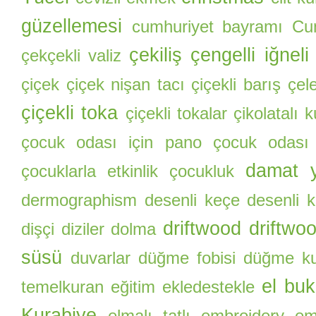
güzellemesi
cumhuriyet bayramı
Cu
çekiliş
çengelli iğneli
çekçekli valiz
çiçek
çiçek nişan tacı
çiçekli barış çel
çiçekli toka
çiçekli tokalar
çikolatalı 
çocuk odası için pano
çocuk odası
damat y
çocuklarla etkinlik
çocukluk
dermographism
desenli keçe
desenli k
driftwood
driftwo
dişçi
diziler
dolma
süsü
duvarlar
düğme fobisi
düğme ku
el buk
temelkuran
eğitim
ekledestekle
Kurabiye
elmalı tatlı
embroidery
eme