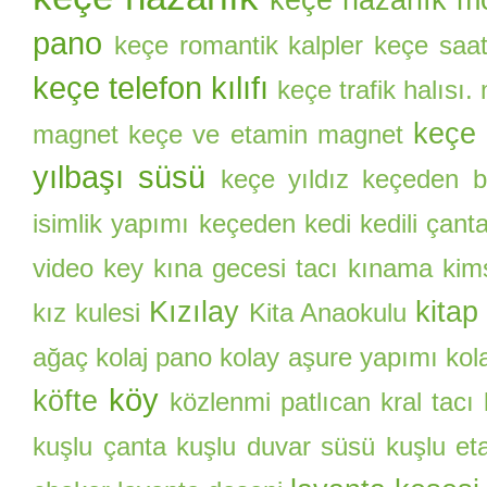
pano
keçe romantik kalpler
keçe saa
keçe telefon kılıfı
keçe trafik halısı.
keçe 
magnet
keçe ve etamin magnet
yılbaşı süsü
keçe yıldız
keçeden ba
isimlik yapımı
keçeden kedi
kedili çant
video
key
kına gecesi tacı
kınama kim
Kızılay
kitap
kız kulesi
Kita Anaokulu
ağaç
kolaj pano
kolay aşure yapımı
kol
köy
köfte
közlenmi patlıcan
kral tacı
kuşlu çanta
kuşlu duvar süsü
kuşlu et