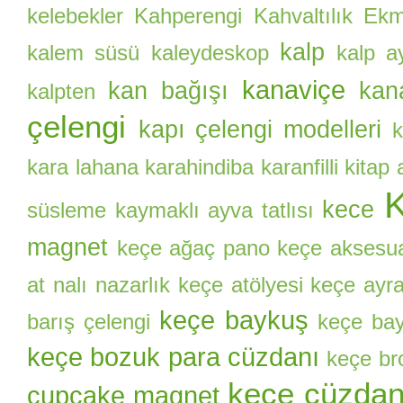
kelebekler
Kahperengi
Kahvaltılık Ekm
kalp
kalem süsü
kaleydeskop
kalp a
kanaviçe
kan bağışı
kan
kalpten
çelengi
kapı çelengi modelleri
k
kara lahana
karahindiba
karanfilli kitap
kece
süsleme
kaymaklı ayva tatlısı
magnet
keçe ağaç pano
keçe aksesu
at nalı nazarlık
keçe atölyesi
keçe ayr
keçe baykuş
barış çelengi
keçe bay
keçe bozuk para cüzdanı
keçe br
keçe cüzda
cupcake magnet