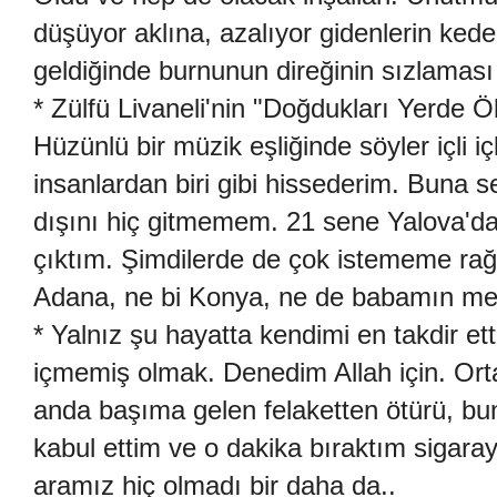
düşüyor aklına, azalıyor gidenlerin kede
geldiğinde burnunun direğinin sızlaması 
* Zülfü Livaneli'nin "Doğdukları Yerde Ölen
Hüzünlü bir müzik eşliğinde söyler içli 
insanlardan biri gibi hissederim. Buna 
dışını hiç gitmemem. 21 sene Yalova'da 
çıktım. Şimdilerde de çok istememe rağ
Adana, ne bi Konya, ne de babamın meml
* Yalnız şu hayatta kendimi en takdir ett
içmemiş olmak. Denedim Allah için. Or
anda başıma gelen felaketten ötürü, bu
kabul ettim ve o dakika bıraktım sigar
aramız hiç olmadı bir daha da..