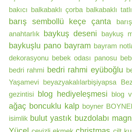
bakıcı
balkabaklı çorba
balkabaklı tatlı
barış sembollü keçe çanta
barı
baykuş deseni
anahtarlık
baykuş m
baykuşlu pano
bayram
bayram notl
dekorasyonu
bebek odası panosu
beb
bedri rahmi eyüboğlu
bedri rahmi
b
Yaşamevi
beyazyakalılarbişiyapsa
Be
blog hediyeleşmesi
gezintisi
blog 
ağaç
boncuklu kalp
boyner
BOYNER 
bulut yastık
buzdolabı magn
isimlik
Yücel
christmas
cevizli ekmek
cilt k