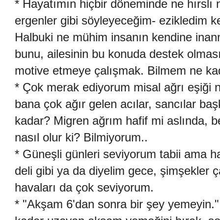
* Hayatımın hiçbir döneminde ne hırslı
ergenler gibi söyleyeceğim- ezikledim 
Halbuki ne mühim insanın kendine inan
bunu, ailesinin bu konuda destek olmas
motive etmeye çalışmak. Bilmem ne ka
* Çok merak ediyorum misal ağrı eşiği n
bana çok ağır gelen acılar, sancılar ba
kadar? Migren ağrım hafif mi aslında,
nasıl olur ki? Bilmiyorum..
* Güneşli günleri seviyorum tabii ama ha
deli gibi ya da diyelim gece, şimşekler ç
havaları da çok seviyorum.
* "Akşam 6'dan sonra bir şey yemeyin."