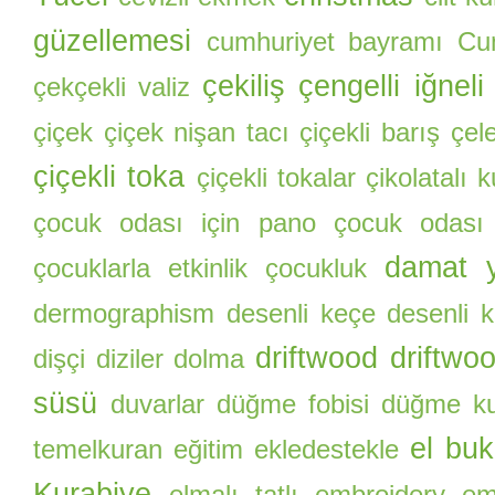
güzellemesi
cumhuriyet bayramı
Cu
çekiliş
çengelli iğneli
çekçekli valiz
çiçek
çiçek nişan tacı
çiçekli barış çel
çiçekli toka
çiçekli tokalar
çikolatalı 
çocuk odası için pano
çocuk odası
damat y
çocuklarla etkinlik
çocukluk
dermographism
desenli keçe
desenli k
driftwood
driftwo
dişçi
diziler
dolma
süsü
duvarlar
düğme fobisi
düğme ku
el buk
temelkuran
eğitim
ekledestekle
Kurabiye