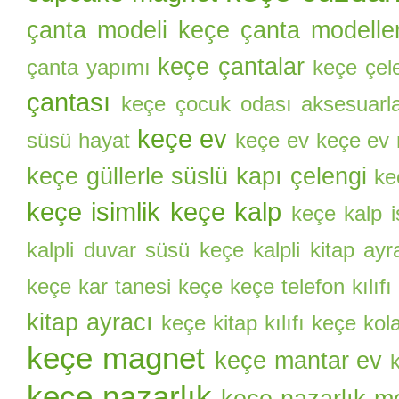
çanta modeli
keçe çanta modeller
keçe çantalar
çanta yapımı
keçe çel
çantası
keçe çocuk odası aksesuarla
keçe ev
süsü hayat
keçe ev keçe ev
keçe güllerle süslü kapı çelengi
ke
keçe isimlik
keçe kalp
keçe kalp i
kalpli duvar süsü
keçe kalpli kitap ayr
keçe kar tanesi
keçe keçe telefon kılıfı
kitap ayracı
keçe kitap kılıfı
keçe kol
keçe magnet
keçe mantar ev
keçe nazarlık