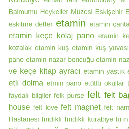
elmalı tatlı
embroidery
eme
Balmumu Heykeller Müzesi
Eskişehir E
etamin
eskitme defter
etamin çant
etamin keçe kolaj pano
etamin ke
kozalak
etamin kuş
etamin kuş yuvas
pano
etamin nazar boncuğu
etamin naz
ve keçe kitap ayracı
etamin yastık
etli dolma
etmin pano
etütlü okullar
felt
felt ba
faydalı bilgiler
felk purse
house
felt magnet
felt love
felt na
Hastanesi
fındıklı
fındıklı kurabiye
fırı