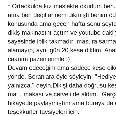
* Ortaokulda kız meslekte okudum ben. 
ama ben değil annem dikmişti benim öde
konusunda ama geçen hafta sonu şeytan
dikiş makinasını açtım ve youtube daki 
sayesinde iplik takmadır, masura sarmad
alamayıp, aynı gün 20 kese diktim. Anah
caanım pazenlerimle :)
Devam edeceğim ama sadece kese dikec
yönde. Soranlara öyle söyleyin, "Hediye 
yalnızca." deyin.Dikişi daha doğrusu ke
matı, makası ve cetveli de aldım. Gerçe
hikayede paylaşmıştım ama buraya da 
teşekkürler tavsiyeleri için.