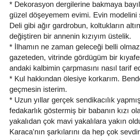
* Dekorasyon dergilerine bakmaya bayılı
güzel döşeyemem evimi. Evin modelini sü
Deli gibi ağır gardrobun, koltukların alt
değiştiren bir annenin kızıyım üstelik.
* İlhamın ne zaman geleceği belli olmaz
gazeteden, vitrinde gördügüm bir kıyafet
andaki kalbimin çarpmasını nasıl tarif e
* Kul hakkından ölesiye korkarım. Ben
geçmesin isterim.
* Uzun yıllar gerçek sendikacılık yapmış
fedakarlık göstermiş bir babanın kızı o
yakalıdan çok mavi yakalılara yakın old
Karaca'nın şarkılarını da hep çok sevdi