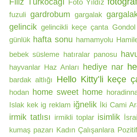
fotoğra
Filiz Türkocağı
Foto Yıldız
gardrobum
gargalak
fuzuli
gargalak
gelincik
gelincikli keçe çanta
Gondol
hafta sonu
günlük
hamamyolu
Hamile
hav
bebek süsleme
hatıralar panosu
he
hediye nar
hayvanlar
Haz Anları
Hello Kitty'li keçe 
bardak altlığı
home sweet home
hodan
horadinn
iğnelik
Islak kek
ig reklam
İki Cami A
irmik tatlısı
isimlik
irmikli toplar
İsrai
kumaş pazarı
Kadın Çalışanlara Pozitif