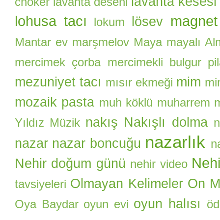
lavanta kesesi
choker
lavanta deseni
lohusa tacı
magnet
lösev
lokum
Mantar ev
marşmelov
Maya
mayalı Al
mercimek çorba
mercimekli bulgur pil
mezuniyet tacı
mim
mısır ekmeği
mi
mozaik pasta
muh köklü
muharrem
nakış
Nakışlı dolma
Yıldız
Müzik
n
nazarlık
nazar
nazar boncuğu
n
Nehi
Nehir doğum günü
nehir video
Olmayan Kelimeler
On Ma
tavsiyeleri
oyun halısı
Oya Baydar
oyun evi
öd