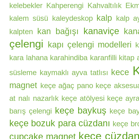
kelebekler
Kahperengi
Kahvaltılık Ekm
kalp
kalem süsü
kaleydeskop
kalp a
kanaviçe
kan bağışı
kan
kalpten
çelengi
kapı çelengi modelleri
k
kara lahana
karahindiba
karanfilli kitap
kece
süsleme
kaymaklı ayva tatlısı
magnet
keçe ağaç pano
keçe aksesu
at nalı nazarlık
keçe atölyesi
keçe ayr
keçe baykuş
barış çelengi
keçe bay
keçe bozuk para cüzdanı
keçe br
keçe cüzda
cupcake magnet