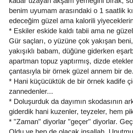
kadar uzayan akşam yemeğini bırak, so
benim uyumam arasındaki o 1 saatlik kı
edeceğim güzel ama kalorili yiyeceklerin 
* Eskiler eskide kaldı tabii ama ne güz
Gür saçları, o yüzüne çok yakışan beni, 
yakışıklı babam, düğüne giderken eşarbın
apartman topuz yaptırmış, dizde etekleri
çantasıyla bir örnek güzel annem bir de.
* Hani küçücüktük de bir örnek kadife çiçe
zannedenler...
* Doluşurduk da dayımın skodasının ar
giderdik hani kuzenler, teyzeler, hem pi
* "Zaman" diyorlar "geçer" diyorlar. Geç
Oldu ve hep de olacak inşallah. Unutm