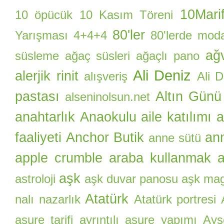
10Marif
10 öpücük
10 Kasım Töreni
80'ler
Yarışması
4+4+4
80'lerde mod
ağ
süsleme
ağaç süsleri
ağaçlı pano
Ali Deniz
alerjik rinit
alışveriş
Ali 
pastası
Altın Günü
alseninolsun.net
anahtarlık
Anaokulu aile katılımı
a
faaliyeti
Anchor Butik
an
anne sütü
apple crumble
araba kullanmak
a
aşk
astroloji
aşk duvar panosu
aşk ma
Atatürk
nalı nazarlık
Atatürk portresi
aşure tarifi
ayrıntılı aşure yapımı
Ayş