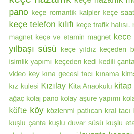
keçe nazarlık mo
pano
keçe romantik kalpler
keçe saa
keçe telefon kılıfı
keçe trafik halısı.
keçe 
magnet
keçe ve etamin magnet
yılbaşı süsü
keçe yıldız
keçeden ba
isimlik yapımı
keçeden kedi
kedili çant
video
key
kına gecesi tacı
kınama kim
Kızılay
kitap
kız kulesi
Kita Anaokulu
ağaç
kolaj pano
kolay aşure yapımı
kol
köy
köfte
közlenmi patlıcan
kral tacı
kuşlu çanta
kuşlu duvar süsü
kuşlu et