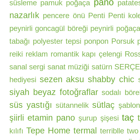
pano
süsleme
pamuk poğaça
patate
nazarlık
pencere önü
Penti
Penti kol
peynirli goncagül böreği
peynirli poğaç
tabağı
polyester tepsi
ponpon
Porsuk
reiki
reklam
romantik kapı çelengi
Ros
sanal sergi
sanat müziği
satürn
SERÇE
sezen aksu
shabby chic
hediyesi
siyah beyaz fotoğraflar
sodalı böre
süs yastığı
sütlaç
sütannelik
şablon
taç
şiirli etamin pano
şurup şişesi
Tepe Home
termal
kılıfı
terriblle two