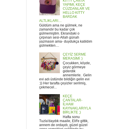
KITTY ÇANTA
YAPIMI, KEÇE
CÜZDANLAR VE
HELLO KITTY
BARDAK
ALTLIKLARI....
Güldüm ama ne gülmek, ne
zamandır bu kadar çok
gülmemiştim. Ekrandaki o
çırpınan sesi-Allah günah
yazmasın ama- duydukça katıldım
gülmekten....
ÇEYİZ SERME
MERASİMİ :)
Çocukken, köyde,
çeyiz görmeye
giderdik
annemlerle. Gelin
evi adı üstünde bildiğin gelin evi
:)) Her tarafta çeyizler serilmiş,
çekmecel...
KEÇE
ÇANTALAR-
İLHAM
KAYNAKLARIYLA
BİRLİKTE ;)
Hafta sonu
Tuzla'daydık maaile, Elif'e gittik,
annem de ordaydı, güzel güzel