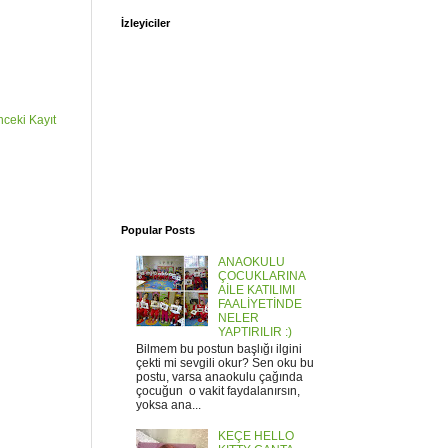
İzleyiciler
ceki Kayıt
Popular Posts
ANAOKULU
ÇOCUKLARINA
AİLE KATILIMI
FAALİYETİNDE
NELER
YAPTIRILIR :)
Bilmem bu postun başlığı ilgini
çekti mi sevgili okur? Sen oku bu
postu, varsa anaokulu çağında
çocuğun o vakit faydalanırsın,
yoksa ana...
KEÇE HELLO