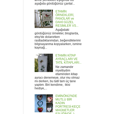
anne yemekleri eşliğinde bu
aşağıda gördüğünüz çantal...
ETAMİN
ÖRNEKLERİ,
PANOLAR ve
DAHİ GÜZEL
RESİMLER VS...
Aşağıdaki
gördüğünüz örnekler, bloglarda,
etsy'de dolanırken
rastladıklarımdan, beğendiklerimi
bilgisayarıma kopyalarken, ismine
kaynağ...
ETAMİN KİTAP
AYRAÇLARI VE
TATİL KİTAPLARI...
Ne zamandır
niyetliydim
etaminden kitap
ayracı denemeye, olur mu olmaz
mı derken, bu tatil tam üç tane
yaptım. Biri kendime, ikisi
hediye,...
EMİNÖNÜ'NDE
MUTLU BİR
KADIN
PORTRESİ-KEÇE
MAGNETLER
EŞLİĞİNDE :)