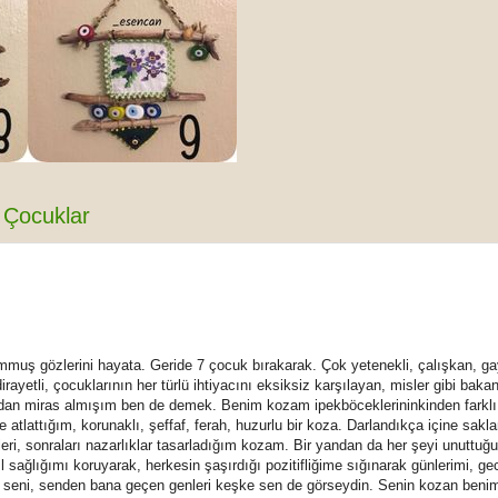
Çocuklar
muş gözlerini hayata. Geride 7 çocuk bırakarak. Çok yetenekli, çalışkan, gay
tli, çocuklarının her türlü ihtiyacını eksiksiz karşılayan, misler gibi bakan
ndan miras almışım ben de demek. Benim kozam ipekböceklerininkinden farkl
e atlattığım, korunaklı, şeffaf, ferah, huzurlu bir koza. Darlandıkça içine sakl
eri, sonraları nazarlıklar tasarladığım kozam. Bir yandan da her şeyi unuttuğ
l sağlığımı koruyarak, herkesin şaşırdığı pozitifliğime sığınarak günlerimi, ge
 seni, senden bana geçen genleri keşke sen de görseydin. Senin kozan ben