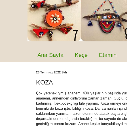
Ana Sayfa
Keçe
Etamin
26 Temmuz 2022 Salı
KOZA
Çok yetenekliymiş ananem. 40'lı yaşlarının başında yum
ananemi, annemden dinliyorum zaman zaman. Güçlü, diraye
kadınmış. İpekböcekçiliği bile yapmış. Koza örmeyi o
benimki de koza işte, bildiğin koza. Dar zamanları içind
saklanırken yanıma malzemelerimi de alarak başta elişl
dışarıdaki dertleri dışarıda bıraktığım, bu sayede de akı
geçirdiğim canım kozam. Anane keşke tanıyabilseydim