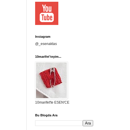
Instagram
@_esenaktas
10marifet'teyim...
10marifet'te ESEN'CE
Bu Blogda Ara