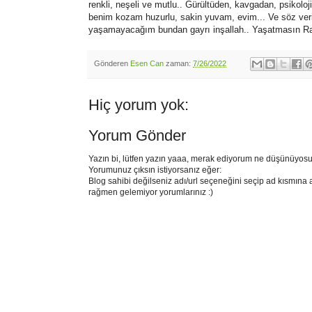
renkli, neşeli ve mutlu.. Gürültüden, kavgadan, psikolo
benim kozam huzurlu, sakin yuvam, evim... Ve söz veri
yaşamayacağım bundan gayrı inşallah.. Yaşatmasın R
Gönderen
Esen Can
zaman:
7/26/2022
Hiç yorum yok:
Yorum Gönder
Yazın bi, lütfen yazın yaaa, merak ediyorum ne düşünüyosu
Yorumunuz çıksın istiyorsanız eğer:
Blog sahibi değilseniz adı/url seçeneğini seçip ad kısmına 
rağmen gelemiyor yorumlarınız :)