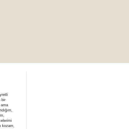
retli
 bir
ı ama
andığım,
um,
celerimi
im kozam,