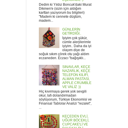
Dedim ki Yıldız Boncuk'daki Murat
Dikmen'e (sizin için aldığım
karttan yazıyorum bu bilgileri)
"Madem ki cennete düştüm,
madem...
GÜNLERİN
GETİRDİĞİ..
İyiyim çok şükür,
cümle alerjilerimle
iyiyim.. Daha da iyi
olayım diye de
soğuk sıkım çörek otu yağı aldım
eczaneden. Eczacı "bağışıklı...
SINAVLAR, KEÇE
NAZARLIK, KEÇE
TELEFON KILIFI,
ALMAN PASTASI,
APPLE CRUMBLE
VE VALİZ :))
Hiç kıvırmaya gerek yok sevgili
okur, lafı dolandırmadan
söylüyorum, Türkiye Ekonomisi ve
Finansal Tablolar Analizi "rezalet",
...
KEÇEDEN EVLİ,
UĞUR BÖCEKLİ,
CUPCAKE'Lİ VE