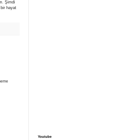
um. Şimdi
bir hayat
ememe
Youtube