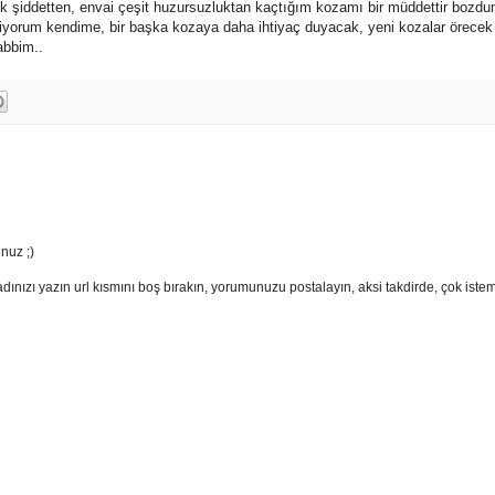
jik şiddetten, envai çeşit huzursuzluktan kaçtığım kozamı bir müddettir bozd
yorum kendime, bir başka kozaya daha ihtiyaç duyacak, yeni kozalar örecek 
abbim..
nuz ;)
adınızı yazın url kısmını boş bırakın, yorumunuzu postalayın, aksi takdirde, çok ist