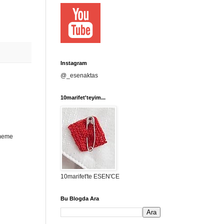
Instagram
@_esenaktas
10marifet'teyim...
ememe
10marifet'te ESEN'CE
Bu Blogda Ara