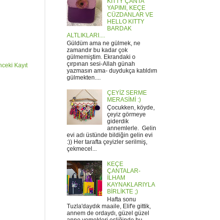
KITTY ÇANTA
YAPIMI, KEÇE
CÜZDANLAR VE
HELLO KITTY
BARDAK
ALTLIKLARI....
Güldüm ama ne gülmek, ne
zamandır bu kadar çok
gülmemiştim. Ekrandaki o
çırpınan sesi-Allah günah
ceki Kayıt
yazmasın ama- duydukça katıldım
gülmekten....
ÇEYİZ SERME
MERASİMİ :)
Çocukken, köyde,
çeyiz görmeye
giderdik
annemlerle. Gelin
evi adı üstünde bildiğin gelin evi
:)) Her tarafta çeyizler serilmiş,
çekmecel...
KEÇE
ÇANTALAR-
İLHAM
KAYNAKLARIYLA
BİRLİKTE ;)
Hafta sonu
Tuzla'daydık maaile, Elif'e gittik,
annem de ordaydı, güzel güzel