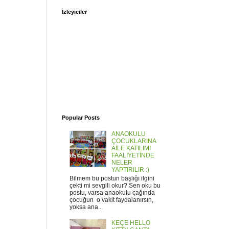
İzleyiciler
Popular Posts
ANAOKULU
ÇOCUKLARINA
AİLE KATILIMI
FAALİYETİNDE
NELER
YAPTIRILIR :)
Bilmem bu postun başlığı ilgini
çekti mi sevgili okur? Sen oku bu
postu, varsa anaokulu çağında
çocuğun o vakit faydalanırsın,
yoksa ana...
KEÇE HELLO