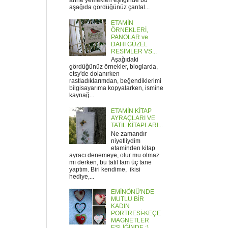
anne yemekleri eşliğinde bu
aşağıda gördüğünüz çantal...
ETAMİN
ÖRNEKLERİ,
PANOLAR ve
DAHİ GÜZEL
RESİMLER VS...
Aşağıdaki
gördüğünüz örnekler, bloglarda,
etsy'de dolanırken
rastladıklarımdan, beğendiklerimi
bilgisayarıma kopyalarken, ismine
kaynağ...
ETAMİN KİTAP
AYRAÇLARI VE
TATİL KİTAPLARI...
Ne zamandır
niyetliydim
etaminden kitap
ayracı denemeye, olur mu olmaz
mı derken, bu tatil tam üç tane
yaptım. Biri kendime, ikisi
hediye,...
EMİNÖNÜ'NDE
MUTLU BİR
KADIN
PORTRESİ-KEÇE
MAGNETLER
EŞLİĞİNDE :)