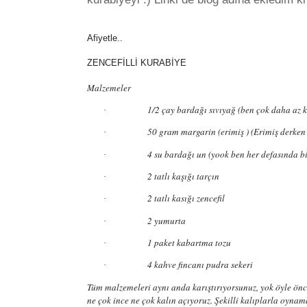
Afiyetle..
ZENCEFİLLİ KURABİYE
Malzemeler
1/2 çay bardağı sıvıyağ (ben çok daha az 
·
50 gram margarin (erimiş ) (Erimiş derken 
·
4 su bardağı un (yook ben her defasında b
·
2 tatlı kaşığı tarçın
·
2 tatlı kasığı zencefil
·
2 yumurta
·
1 paket kabartma tozu
·
4 kahve fincanı pudra sekeri
·
Tüm malzemeleri aynı anda karıştırıyorsunuz, yok öyle önc
ne çok ince ne çok kalın açıyoruz. Şekilli kalıplarla oyn