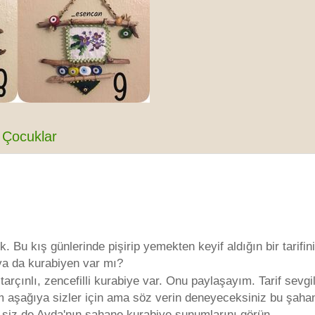
Çocuklar
. Bu kış günlerinde pişirip yemekten keyif aldığın bir tarifini
ya da kurabiyen var mı?
tarçınlı, zencefilli kurabiye var. Onu paylaşayım. Tarif sevgil
m aşağıya sizler için ama söz verin deneyeceksiniz bu şaha
ki siz de Ayda'nın şahane kurabiye sunumlarını görün..