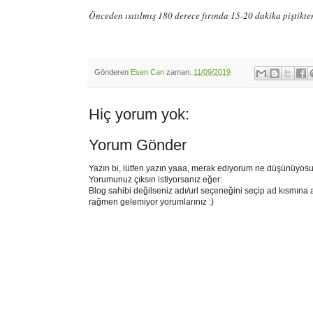
Önceden ısıtılmış 180 derece fırında 15-20 dakika piştikten
Gönderen
Esen Can
zaman:
11/09/2019
Hiç yorum yok:
Yorum Gönder
Yazın bi, lütfen yazın yaaa, merak ediyorum ne düşünüyosu
Yorumunuz çıksın istiyorsanız eğer:
Blog sahibi değilseniz adı/url seçeneğini seçip ad kısmına 
rağmen gelemiyor yorumlarınız :)