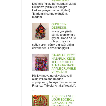
Dedim ki Yıldız Boncuk'daki Murat
Dikmen'e (sizin için aldığım
karttan yazıyorum bu bilgileri)
"Madem ki cennete düştüm,
madem...
GÜNLERİN
GETİRDİĞİ..
İyiyim çok şükür,
cümle alerjilerimle
iyiyim.. Daha da iyi
olayım diye de
soğuk sıkım çörek otu yağı aldım
eczaneden. Eczacı "bağışıklı...
SINAVLAR, KEÇE
NAZARLIK, KEÇE
TELEFON KILIFI,
ALMAN PASTASI,
APPLE CRUMBLE
VE VALİZ :))
Hiç kıvırmaya gerek yok sevgili
okur, lafı dolandırmadan
söylüyorum, Türkiye Ekonomisi ve
Finansal Tablolar Analizi "rezalet",
...
KEÇEDEN EVLİ,
UĞUR BÖCEKLİ,
CUPCAKE'Lİ VE