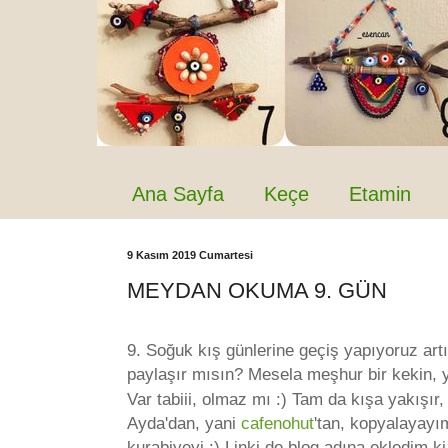
Ana Sayfa
Keçe
Etamin
9 Kasım 2019 Cumartesi
MEYDAN OKUMA 9. GÜN
9. Soğuk kış günlerine geçiş yapıyoruz artık
paylaşır mısın? Mesela meşhur bir kekin, 
Var tabiii, olmaz mı :) Tam da kışa yakışır, 
Ayda'dan, yani
cafenohut
'tan, kopyalayayı
kurabiyeyi :) Linki de blog adına ekledim 