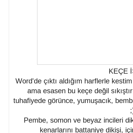
KEÇE İ
Word'de çıktı aldığım harflerle kesti
ama esasen bu keçe değil sıkıştır
tuhafiyede görünce, yumuşacık, bemb
;
Pembe, somon ve beyaz incileri dik
kenarlarını battaniye dikişi, i