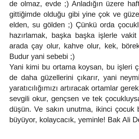
de olmaz, evde ;) Anladığın üzere haft
gittiğimde olduğu gibi yine çok ve güz
elden, su gölden ;) Çünkü orda çocukl
hazırlamak, başka başka işlerle vakit
arada çay olur, kahve olur, kek, böre
Budur yani sebebi ;)
Yani kimi bu ortama koysan, bu işleri ç
de daha güzellerini çıkarır, yani neym
yaratıcılığımızı artıracak ortamlar gerek
sevgili okur, gençsen ve tek çocukluysa
düşün. Ve sakın unutma, ikinci çocuk bi
büyüyor, kolaycacık, yeminle! Bak Ali De