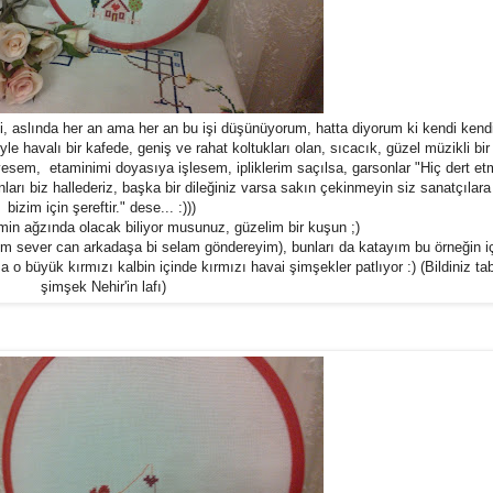
, aslında her an ama her an bu işi düşünüyorum, hatta diyorum ki kendi kend
 havalı bir kafede, geniş ve rahat koltukları olan, sıcacık, güzel müzikli bir
sem, etaminimi doyasıya işlesem, ipliklerim saçılsa, garsonlar "Hiç dert et
ları biz hallederiz, başka bir dileğiniz varsa sakın çekinmeyin siz sanatçılar
bizim için şereftir." dese... :)))
imin ağzında olacak biliyor musunuz, güzelim bir kuşun ;)
 (Sim sever can arkadaşa bi selam göndereyim), bunları da katayım bu örneğin iç
 büyük kırmızı kalbin içinde kırmızı havai şimşekler patlıyor :) (Bildiniz tab
şimşek Nehir'in lafı)