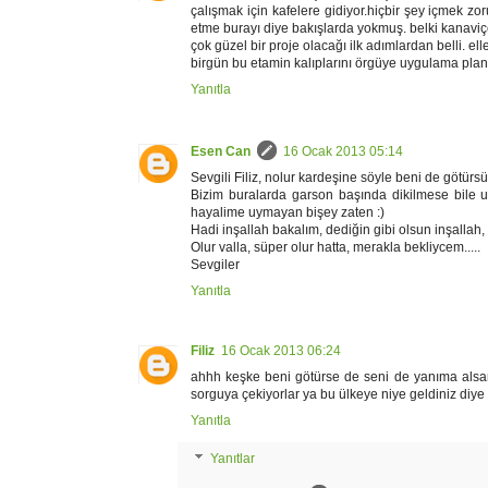
çalışmak için kafelere gidiyor.hiçbir şey içmek z
etme burayı diye bakışlarda yokmuş. belki kanaviçe 
çok güzel bir proje olacağı ilk adımlardan belli. ell
birgün bu etamin kalıplarını örgüye uygulama planı
Yanıtla
Esen Can
16 Ocak 2013 05:14
Sevgili Filiz, nolur kardeşine söyle beni de götürsün
Bizim buralarda garson başında dikilmese bile uz
hayalime uymayan bişey zaten :)
Hadi inşallah bakalım, dediğin gibi olsun inşallah, 
Olur valla, süper olur hatta, merakla bekliycem.....
Sevgiler
Yanıtla
Filiz
16 Ocak 2013 06:24
ahhh keşke beni götürse de seni de yanıma alsam
sorguya çekiyorlar ya bu ülkeye niye geldiniz diye 
Yanıtla
Yanıtlar