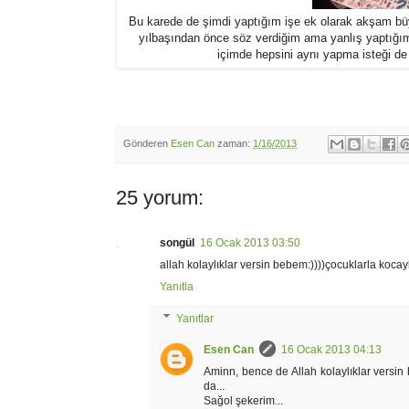
Bu karede de şimdi yaptığım işe ek olarak akşam büyü
yılbaşından önce söz verdiğim ama yanlış yaptığım 
içimde hepsini aynı yapma isteği de 
Gönderen
Esen Can
zaman:
1/16/2013
25 yorum:
songül
16 Ocak 2013 03:50
allah kolaylıklar versin bebem:))))çocuklarla kocayl
Yanıtla
Yanıtlar
Esen Can
16 Ocak 2013 04:13
Aminn, bence de Allah kolaylıklar versin 
da...
Sağol şekerim...