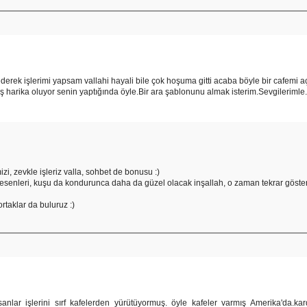
rek işlerimi yapsam vallahi hayali bile çok hoşuma gitti acaba böyle bir cafemi a
iş harika oluyor senin yaptığında öyle.Bir ara şablonunu almak isterim.Sevgilerimle.
izi, zevkle işleriz valla, sohbet de bonusu :)
senleri, kuşu da kondurunca daha da güzel olacak inşallah, o zaman tekrar gösteri
 ortaklar da buluruz :)
sanlar işlerini sırf kafelerden yürütüyormuş. öyle kafeler varmış Amerika'da.ka