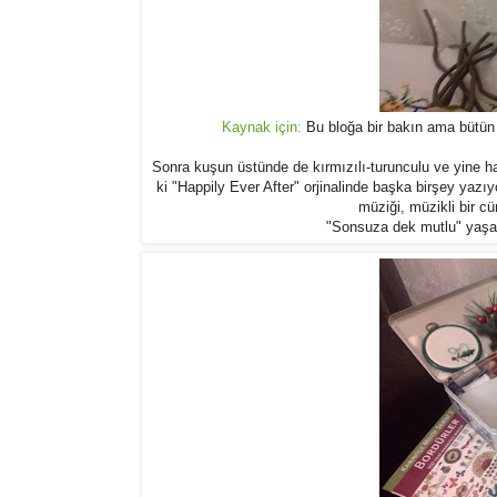
Kaynak için:
Bu bloğa bir bakın ama bütün 
Sonra kuşun üstünde de kırmızılı-turunculu ve yine h
ki "Happily Ever After" orjinalinde başka birşey yazı
müziği, müzikli bir c
"Sonsuza dek mutlu" yaşas