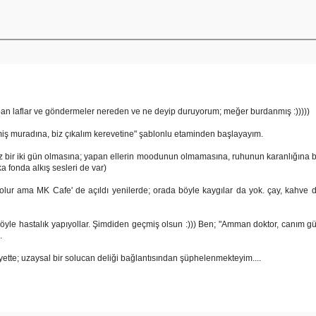
n laflar ve göndermeler nereden ve ne deyip duruyorum; meğer burdanmış :)))))
miş muradına, biz çıkalım kerevetine" şablonlu etaminden başlayayım.
z bir iki gün olmasına; yapan ellerin moodunun olmamasına, ruhunun karanlığına
a fonda alkış sesleri de var)
lur ama MK Cafe' de açıldı yenilerde; orada böyle kaygılar da yok. çay, kahve 
, öyle hastalık yapıyollar. Şimdiden geçmiş olsun :))) Ben; "Amman doktor, canım g
.
ette; uzaysal bir solucan deliği bağlantısından şüphelenmekteyim....