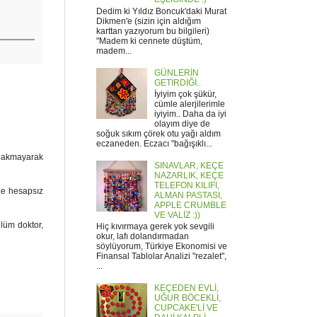
Dedim ki Yıldız Boncuk'daki Murat
Dikmen'e (sizin için aldığım
karttan yazıyorum bu bilgileri)
"Madem ki cennete düştüm,
madem...
GÜNLERİN
GETİRDİĞİ..
İyiyim çok şükür,
cümle alerjilerimle
iyiyim.. Daha da iyi
olayım diye de
soğuk sıkım çörek otu yağı aldım
eczaneden. Eczacı "bağışıklı...
 bakmayarak
SINAVLAR, KEÇE
NAZARLIK, KEÇE
TELEFON KILIFI,
de hesapsız
ALMAN PASTASI,
APPLE CRUMBLE
VE VALİZ :))
ülüm doktor,
Hiç kıvırmaya gerek yok sevgili
okur, lafı dolandırmadan
söylüyorum, Türkiye Ekonomisi ve
Finansal Tablolar Analizi "rezalet",
...
KEÇEDEN EVLİ,
UĞUR BÖCEKLİ,
CUPCAKE'Lİ VE