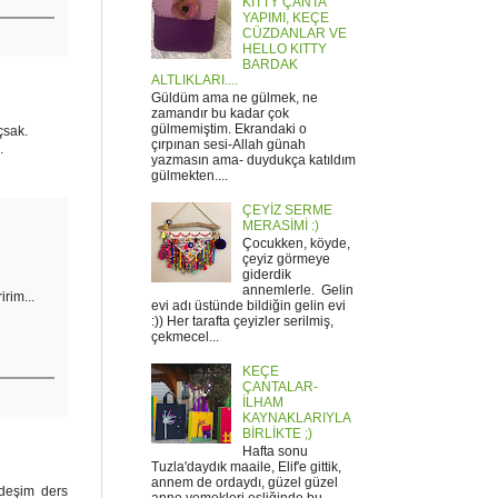
KITTY ÇANTA
YAPIMI, KEÇE
CÜZDANLAR VE
HELLO KITTY
BARDAK
ALTLIKLARI....
Güldüm ama ne gülmek, ne
zamandır bu kadar çok
gülmemiştim. Ekrandaki o
çsak.
çırpınan sesi-Allah günah
.
yazmasın ama- duydukça katıldım
gülmekten....
ÇEYİZ SERME
MERASİMİ :)
Çocukken, köyde,
çeyiz görmeye
giderdik
annemlerle. Gelin
rim...
evi adı üstünde bildiğin gelin evi
:)) Her tarafta çeyizler serilmiş,
çekmecel...
KEÇE
ÇANTALAR-
İLHAM
KAYNAKLARIYLA
BİRLİKTE ;)
Hafta sonu
Tuzla'daydık maaile, Elif'e gittik,
annem de ordaydı, güzel güzel
rdeşim ders