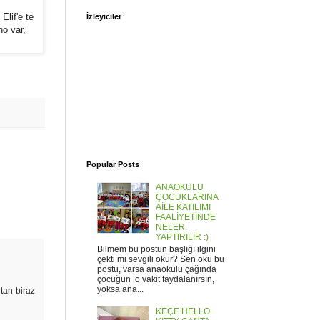
lif'e te
İzleyiciler
no var,
Popular Posts
ANAOKULU
ÇOCUKLARINA
AİLE KATILIMI
FAALİYETİNDE
NELER
YAPTIRILIR :)
Bilmem bu postun başlığı ilgini
çekti mi sevgili okur? Sen oku bu
postu, varsa anaokulu çağında
çocuğun o vakit faydalanırsın,
yoksa ana...
utan biraz
KEÇE HELLO