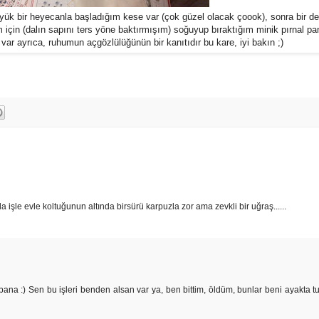
k bir heyecanla başladığım kese var (çok güzel olacak çoook), sonra bir de E
için (dalın sapını ters yöne baktırmışım) soğuyup bıraktığım minik pırnal pa
var ayrıca, ruhumun açgözlülüğünün bir kanıtıdır bu kare, iyi bakın ;)
a işle evle koltuğunun altında birsürü karpuzla zor ama zevkli bir uğraş......
bana :) Sen bu işleri benden alsan var ya, ben bittim, öldüm, bunlar beni ayakta t