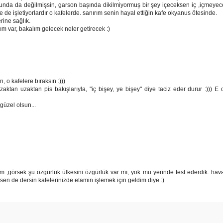
orunda da değilmişsin, garson başında dikilmiyormuş bir şey içeceksen iç ,içmeyec
de işletiyorlardır o kafelerde. sanırım senin hayal ettiğin kafe okyanus ötesinde.
erine sağlık.
m var, bakalım gelecek neler getirecek :)
, o kafelere bıraksın :)))
aktan uzaktan pis bakışlarıyla, "iç bişey, ye bişey" diye taciz eder durur :))) E
güzel olsun...
 ,görsek şu özgürlük ülkesini özgürlük var mı, yok mu yerinde test ederdik. hav
sen de dersin kafelerinizde etamin işlemek için geldim diye :)