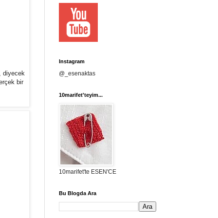
Instagram
, diyecek
@_esenaktas
erçek bir
10marifet'teyim...
10marifet'te ESEN'CE
Bu Blogda Ara