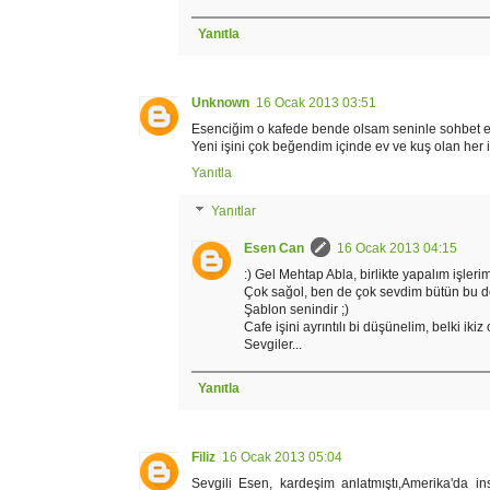
Yanıtla
Unknown
16 Ocak 2013 03:51
Esenciğim o kafede bende olsam seninle sohbet ede
Yeni işini çok beğendim içinde ev ve kuş olan her 
Yanıtla
Yanıtlar
Esen Can
16 Ocak 2013 04:15
:) Gel Mehtap Abla, birlikte yapalım işlerim
Çok sağol, ben de çok sevdim bütün bu de
Şablon senindir ;)
Cafe işini ayrıntılı bi düşünelim, belki ikiz
Sevgiler...
Yanıtla
Filiz
16 Ocak 2013 05:04
Sevgili Esen, kardeşim anlatmıştı,Amerika'da in