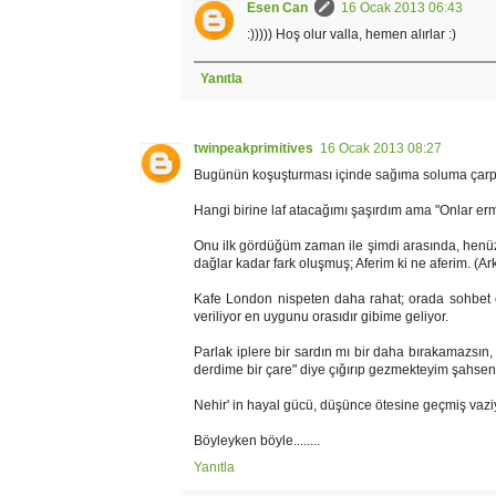
Esen Can
16 Ocak 2013 06:43
:))))) Hoş olur valla, hemen alırlar :)
Yanıtla
twinpeakprimitives
16 Ocak 2013 08:27
Bugünün koşuşturması içinde sağıma soluma çarpa
Hangi birine laf atacağımı şaşırdım ama "Onlar er
Onu ilk gördüğüm zaman ile şimdi arasında, henü
dağlar kadar fark oluşmuş; Aferim ki ne aferim. (Ark
Kafe London nispeten daha rahat; orada sohbet o
veriliyor en uygunu orasıdır gibime geliyor.
Parlak iplere bir sardın mı bir daha bırakamazsın
derdime bir çare" diye çığırıp gezmekteyim şahsen
Nehir' in hayal gücü, düşünce ötesine geçmiş vaziy
Böyleyken böyle........
Yanıtla