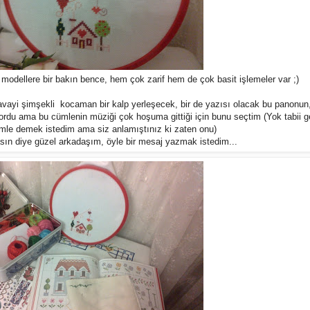
modellere bir bakın bence, hem çok zarif hem de çok basit işlemeler var ;)
avayi şimşekli kocaman bir kalp yerleşecek, bir de yazısı olacak bu panonun
yordu ama bu cümlenin müziği çok hoşuma gittiği için bunu seçtim (Yok tabii g
ümle demek istedim ama siz anlamıştınız ki zaten onu)
ın diye güzel arkadaşım, öyle bir mesaj yazmak istedim...