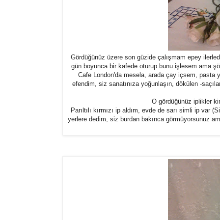
Gördüğünüz üzere son güzide çalışmam epey ilerledi
gün boyunca bir kafede oturup bunu işlesem ama şöyle
Cafe London'da mesela, arada çay içsem, pasta ye
efendim, siz sanatınıza yoğunlaşın, dökülen -saçılan
O gördüğünüz iplikler k
Parıltılı kırmızı ip aldım, evde de sarı simli ip var
yerlere dedim, siz burdan bakınca görmüyorsunuz ama o