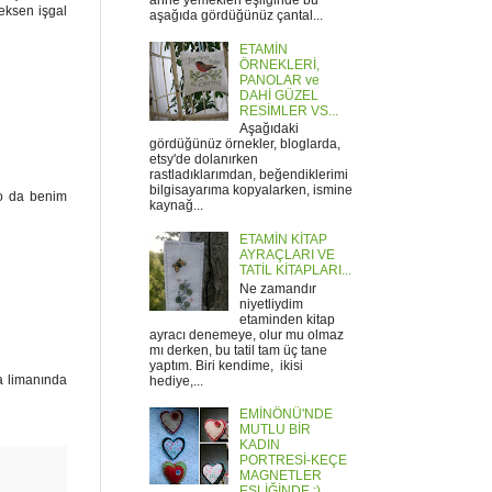
anne yemekleri eşliğinde bu
eksen işgal
aşağıda gördüğünüz çantal...
ETAMİN
ÖRNEKLERİ,
PANOLAR ve
DAHİ GÜZEL
RESİMLER VS...
Aşağıdaki
gördüğünüz örnekler, bloglarda,
etsy'de dolanırken
rastladıklarımdan, beğendiklerimi
bilgisayarıma kopyalarken, ismine
 o da benim
kaynağ...
ETAMİN KİTAP
AYRAÇLARI VE
TATİL KİTAPLARI...
Ne zamandır
niyetliydim
etaminden kitap
ayracı denemeye, olur mu olmaz
mı derken, bu tatil tam üç tane
yaptım. Biri kendime, ikisi
a limanında
hediye,...
EMİNÖNÜ'NDE
MUTLU BİR
KADIN
PORTRESİ-KEÇE
MAGNETLER
EŞLİĞİNDE :)