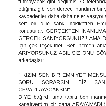
tutmayacak gibi değilmiş. O telefon
ettiğiniz gibi son derece inandırıcı bir
kaybedenler daha daha neler yaşıyorlar
sert bir dille sanki hakikatten Emn
konuştular, GERÇEKTEN İNANILMA
GERÇEK SANIYORSUNUZ!! AMA DEĞİL!!
için çok teşekürler. Ben hemen an
ARIYORSUNUZ ASIL SİZ ONU SÖYLE
arkadaşlar:
" KIZIM SEN BİR EMNİYET MEN
SORU SORARSIN, BİZ SA
CEVAPLAYACAKSIN"
DİYE bağırdı ama tabiki ben inanma
kapatıverdim bir daha ARAYAMADI:).