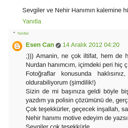
Sevgiler ve Nehir Hanımın kalemine hü
Yanıtla
Yanıtlar
Esen Can
14 Aralık 2012 04:20
;))) Amanin, ne çok iltifat, hem de 
Nurdan hanımcım, içimdeki peri hiç çı
Fotoğraflar konusunda haklısınız
oldurabiliyorum (şimdilik!)
Sizin de mi başınıza geldi böyle b
yazdım ya polisin çözümünü de, gerçe
Çok teşekkürler, geçecek inşallah, sa
Nehir hanımı motive edeyim de yazsın
Sevgiler çok teşekkürle...