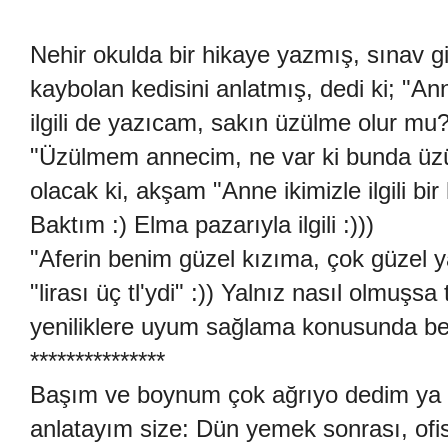
Nehir okulda bir hikaye yazmış, sınav gi
kaybolan kedisini anlatmış, dedi ki; "A
ilgili de yazıcam, sakın üzülme olur mu
"Üzülmem annecim, ne var ki bunda üz
olacak ki, akşam "Anne ikimizle ilgili b
Baktım :) Elma pazarıyla ilgili :)))
"Aferin benim güzel kızıma, çok güzel
"lirası üç tl'ydi" :)) Yalnız nasıl olmuşs
yeniliklere uyum sağlama konusunda ben
***************
Başım ve boynum çok ağrıyo dedim ya (
anlatayım size: Dün yemek sonrası, ofi