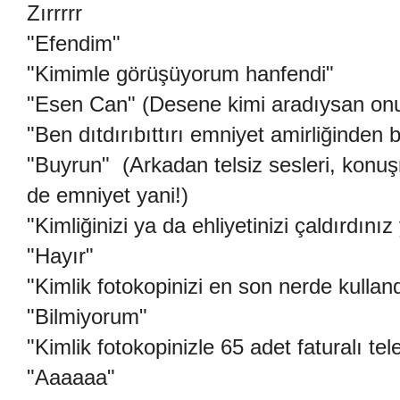
Zırrrrr
"Efendim"
"Kimimle görüşüyorum hanfendi"
"Esen Can" (Desene kimi aradıysan onun
"Ben dıtdırıbıttırı emniyet amirliğinden b
"Buyrun" (Arkadan telsiz sesleri, konuşm
de emniyet yani!)
"Kimliğinizi ya da ehliyetinizi çaldırdını
"Hayır"
"Kimlik fotokopinizi en son nerde kullan
"Bilmiyorum"
"Kimlik fotokopinizle 65 adet faturalı tel
"Aaaaaa"