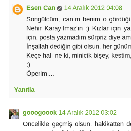
Esen Can
14 Aralık 2012 04:08
Songülcüm, canım benim o gördüğün 
Nehir Karayılmaz'ın :) Kızlar için y
için, posta yazmadım sürpriz diye a
İnşallah dediğin gibi olsun, her günü
Keçe halı ne ki, minicik bişey, kestim
:)
Öperim....
Yanıtla
gooogoook
14 Aralık 2012 03:02
Öncelikle geçmiş olsun, hakikatten do