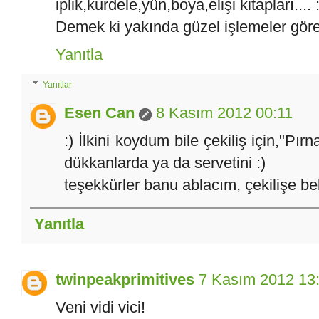
iplik,kurdele,yün,boya,elişi kitapları.... :
Demek ki yakında güzel işlemeler göre
Yanıtla
Yanıtlar
Esen Can
8 Kasım 2012 00:11
:) İlkini koydum bile çekiliş için,"Pır
dükkanlarda ya da servetini :)
teşekkürler banu ablacım, çekilişe be
Yanıtla
twinpeakprimitives
7 Kasım 2012 13
Veni vidi vici!