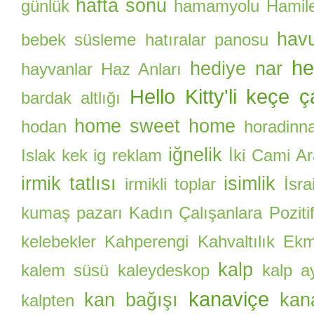
hafta sonu
günlük
hamamyolu
Hamile
hav
bebek süsleme
hatıralar panosu
he
hediye nar
hayvanlar
Haz Anları
Hello Kitty'li keçe 
bardak altlığı
home sweet home
hodan
horadinn
iğnelik
Islak kek
ig reklam
İki Cami A
irmik tatlısı
isimlik
irmikli toplar
İsrai
kumaş pazarı
Kadın Çalışanlara Pozitif
kelebekler
Kahperengi
Kahvaltılık Ekm
kalp
kalem süsü
kaleydeskop
kalp a
kanaviçe
kan bağışı
kan
kalpten