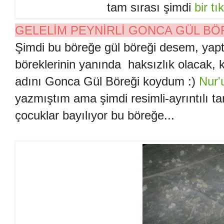
tam sırası şimdi
bir tı
GELELİM PEYNİRLİ GONCA GÜL BÖR
Şimdi bu böreğe gül böreği desem, yapt
böreklerinin yanında haksızlık olacak,
adını Gonca Gül Böreği koydum :)
Nur'
yazmıştım ama şimdi resimli-ayrıntılı tar
çocuklar bayılıyor bu böreğe...