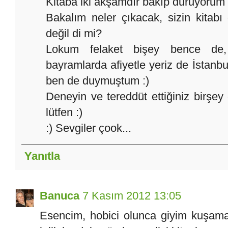
Kitaba iki akşamdır bakıp duruyorum 
Bakalım neler çıkacak, sizin kitabı 
değil di mi?
Lokum felaket bişey bence de, 
bayramlarda afiyetle yeriz de İstanbu
ben de duymuştum :)
Deneyin ve tereddüt ettiğiniz birş
lütfen :)
:) Sevgiler çook...
Yanıtla
Banuca
7 Kasım 2012 13:05
Esencim, hobici olunca giyim kuşama