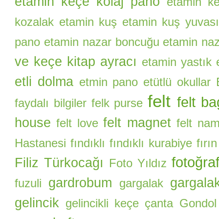
etamin keçe kolaj pano
etamin ke
kozalak
etamin kuş
etamin kuş yuvas
pano
etamin nazar boncuğu
etamin naz
ve keçe kitap ayracı
etamin yastık
etli dolma
etmin pano
etütlü okullar
felt
felt ba
faydalı bilgiler
felk purse
house
felt magnet
felt love
felt na
Hastanesi
fındıklı
fındıklı kurabiye
fırı
fotoğra
Filiz Türkocağı
Foto Yıldız
gardrobum
gargalak
fuzuli
gargalak
gelincik
gelincikli keçe çanta
Gondol