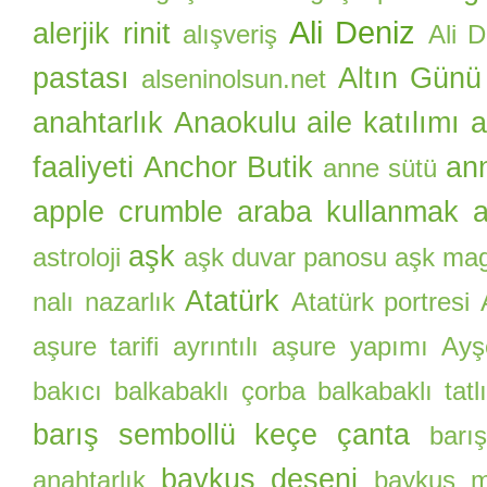
Ali Deniz
alerjik rinit
alışveriş
Ali 
pastası
Altın Günü
alseninolsun.net
anahtarlık
Anaokulu aile katılımı
a
faaliyeti
Anchor Butik
an
anne sütü
apple crumble
araba kullanmak
a
aşk
astroloji
aşk duvar panosu
aşk ma
Atatürk
nalı nazarlık
Atatürk portresi
aşure tarifi
ayrıntılı aşure yapımı
Ayş
bakıcı
balkabaklı çorba
balkabaklı tatlı
barış sembollü keçe çanta
barı
baykuş deseni
anahtarlık
baykuş m