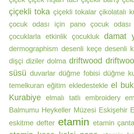
çiçekli toka
çiçekli tokalar
çikolatalı 
çocuk odası için pano
çocuk odası
damat y
çocuklarla etkinlik
çocukluk
dermographism
desenli keçe
desenli k
driftwood
driftwo
dişçi
diziler
dolma
süsü
duvarlar
düğme fobisi
düğme ku
el buk
temelkuran
eğitim
ekledestekle
Kurabiye
elmalı tatlı
embroidery
eme
Balmumu Heykeller Müzesi
Eskişehir E
etamin
eskitme defter
etamin çant