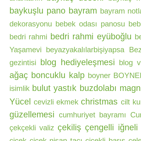
baykuşlu pano
bayram
bayram notl
dekorasyonu
bebek odası panosu
beb
bedri rahmi eyüboğlu
bedri rahmi
b
Yaşamevi
beyazyakalılarbişiyapsa
Be
blog hediyeleşmesi
gezintisi
blog 
ağaç
boncuklu kalp
boyner
BOYNER 
bulut yastık
buzdolabı magn
isimlik
Yücel
christmas
cevizli ekmek
cilt k
güzellemesi
cumhuriyet bayramı
Cu
çekiliş
çengelli iğneli
çekçekli valiz
çiçek
çiçek nişan tacı
çiçekli barış çel