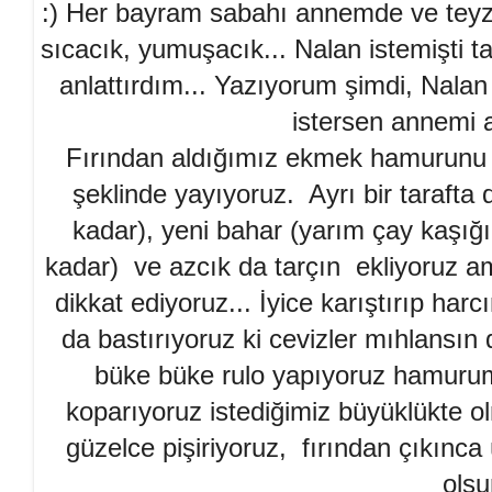
:) Her bayram sabahı annemde ve teyze
sıcacık, yumuşacık... Nalan istemişti 
anlattırdım... Yazıyorum şimdi, Nalan
istersen annemi 
Fırından aldığımız ekmek hamurunu i
şeklinde yayıyoruz. Ayrı bir tarafta
kadar), yeni bahar (yarım çay kaşığı
kadar) ve azcık da tarçın ekliyoruz 
dikkat ediyoruz... İyice karıştırıp ha
da bastırıyoruz ki cevizler mıhlansın
büke büke rulo yapıyoruz hamurum
koparıyoruz istediğimiz büyüklükte ol
güzelce pişiriyoruz, fırından çıkınc
olsu