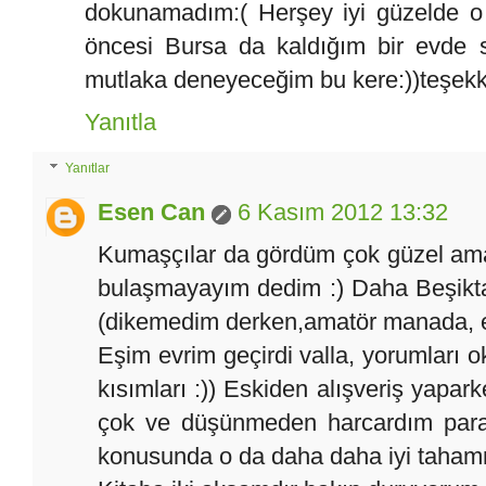
dokunamadım:( Herşey iyi güzelde o 
öncesi Bursa da kaldığım bir evde s
mutlaka deneyeceğim bu kere:))teşekkü
Yanıtla
Yanıtlar
Esen Can
6 Kasım 2012 13:32
Kumaşçılar da gördüm çok güzel ama
bulaşmayayım dedim :) Daha Beşikta
(dikemedim derken,amatör manada, el di
Eşim evrim geçirdi valla, yorumları
kısımları :)) Eskiden alışveriş yapa
çok ve düşünmeden harcardım parala
konusunda o da daha daha iyi taham