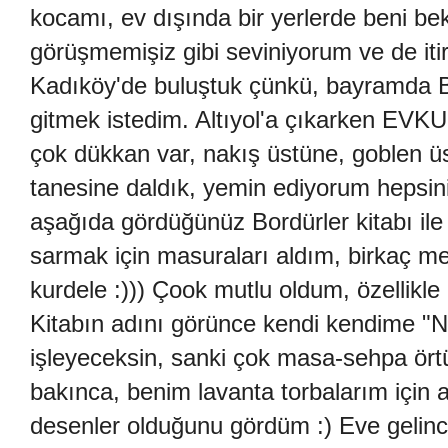
kocamı, ev dışında bir yerlerde beni b
görüşmemişiz gibi seviniyorum ve de it
Kadıköy'de buluştuk çünkü, bayramda B
gitmek istedim. Altıyol'a çıkarken EVKU
çok dükkan var, nakış üstüne, goblen üs
tanesine daldık, yemin ediyorum hepsin
aşağıda gördüğünüz Bordürler kitabı ile Al
sarmak için masuraları aldım, birkaç me
kurdele :))) Çook mutlu oldum, özellikle
Kitabın adını görünce kendi kendime "
işleyeceksin, sanki çok masa-sehpa ört
bakınca, benim lavanta torbalarım için a
desenler olduğunu gördüm :) Eve gelinc