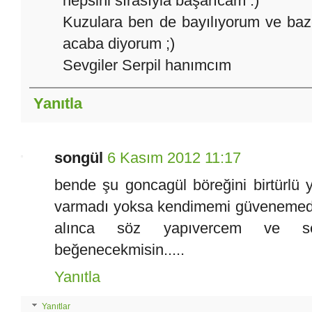
hepsini sırasıyla başarıcam :)
Kuzulara ben de bayılıyorum ve baz
acaba diyorum ;)
Sevgiler Serpil hanımcım
Yanıtla
songül
6 Kasım 2012 11:17
bende şu goncagül böreğini birtürlü
varmadı yoksa kendimemi güvenemedim 
alınca söz yapıvercem ve se
beğenecekmisin.....
Yanıtla
Yanıtlar