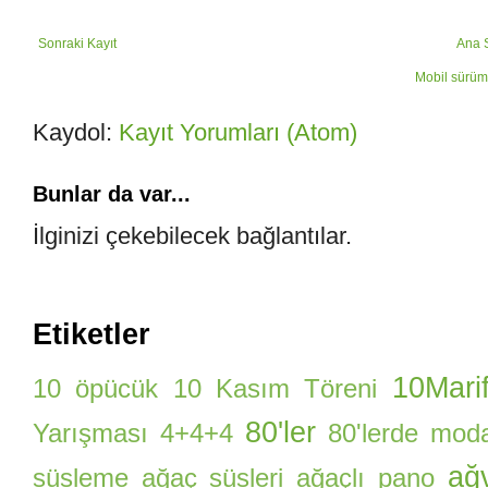
Sonraki Kayıt
Ana 
Mobil sürüm
Kaydol:
Kayıt Yorumları (Atom)
Bunlar da var...
İlginizi çekebilecek bağlantılar.
Etiketler
10Marif
10 öpücük
10 Kasım Töreni
80'ler
Yarışması
4+4+4
80'lerde mod
ağ
süsleme
ağaç süsleri
ağaçlı pano