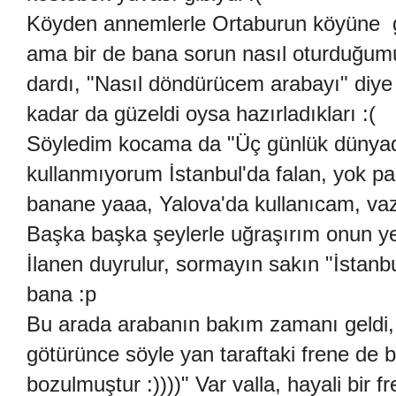
Köyden annemlerle Ortaburun köyüne gi
ama bir de bana sorun nasıl oturduğum
dardı, "Nasıl döndürücem arabayı" diy
kadar da güzeldi oysa hazırladıkları :(
Söyledim kocama da "Üç günlük dünyada
kullanmıyorum İstanbul'da falan, yok p
banane yaaa, Yalova'da kullanıcam, va
Başka başka şeylerle uğraşırım onun yer
İlanen duyrulur, sormayın sakın "İstanb
bana :p
Bu arada arabanın bakım zamanı geldi
götürünce söyle yan taraftaki frene de 
bozulmuştur :))))" Var valla, hayali bir