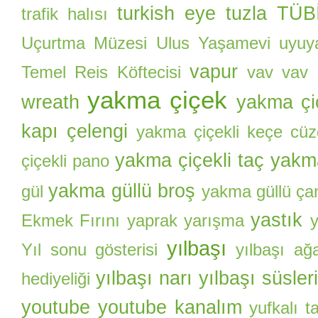
turkish eye
tuzla
TÜBİ
trafik halısı
Uçurtma Müzesi
Ulus Yaşamevi
uyuy
vapur
Temel Reis Köftecisi
vav
vav i
yakma çiçek
wreath
yakma çi
kapı çelengi
yakma çiçekli keçe cü
yakma çiçekli taç
yakma
çiçekli pano
yakma güllü broş
gül
yakma güllü ça
yastık
Ekmek Fırını
yaprak
yarışma
yılbaşı
Yıl sonu gösterisi
yılbaşı ağ
yılbaşı narı
yılbaşı süsler
hediyeliği
youtube
youtube kanalım
yufkalı 