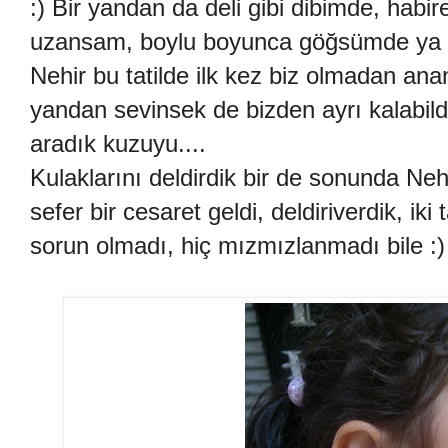
:) Bir yandan da deli gibi dibimde, ha
uzansam, boylu boyunca göğsümde ya d
Nehir bu tatilde ilk kez biz olmadan an
yandan sevinsek de bizden ayrı kalabild
aradık kuzuyu....
Kulaklarını deldirdik bir de sonunda N
sefer bir cesaret geldi, deldiriverdik, ik
sorun olmadı, hiç mızmızlanmadı bile :)