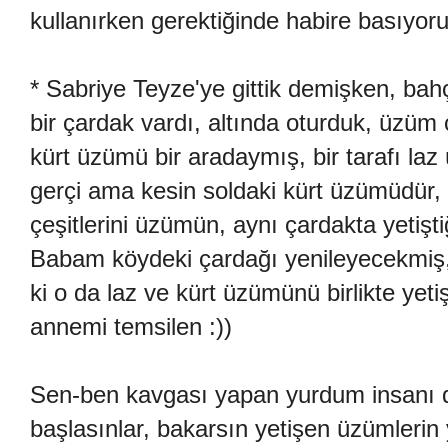
kullanırken gerektiğinde habire basıyorum 
* Sabriye Teyze'ye gittik demişken, ba
bir çardak vardı, altında oturduk, üz
kürt üzümü bir aradaymış, bir tarafı la
gerçi ama kesin soldaki kürt üzümüdür, 
çeşitlerini üzümün, aynı çardakta yetişti
Babam köydeki çardağı yenileyecekmiş
ki o da laz ve kürt üzümünü birlikte yetişt
annemi temsilen :))
Sen-ben kavgası yapan yurdum insanı d
başlasınlar, bakarsın yetişen üzümlerin