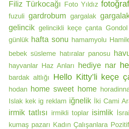
fotoğra
Filiz Türkocağı
Foto Yıldız
gardrobum
gargalak
fuzuli
gargalak
gelincik
gelincikli keçe çanta
Gondol
hafta sonu
günlük
hamamyolu
Hamile
hav
bebek süsleme
hatıralar panosu
he
hediye nar
hayvanlar
Haz Anları
Hello Kitty'li keçe 
bardak altlığı
home sweet home
hodan
horadinn
iğnelik
Islak kek
ig reklam
İki Cami A
irmik tatlısı
isimlik
irmikli toplar
İsrai
kumaş pazarı
Kadın Çalışanlara Pozitif