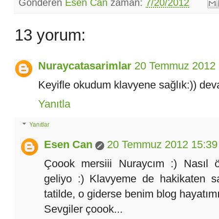
Gönderen
Esen Can
zaman:
7/20/2012
13 yorum:
Nuraycatasarimlar
20 Temmuz 2012 
Keyifle okudum klavyene sağlık:)) dev
Yanıtla
Yanıtlar
Esen Can
20 Temmuz 2012 15:39
Çoook mersiii Nuraycım :) Nasıl 
geliyo :) Klavyeme de hakikaten sa
tatilde, o giderse benim blog hayatımı
Sevgiler çoook...