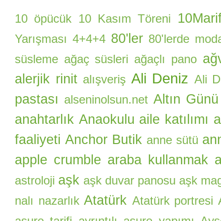
10Marif
10 öpücük
10 Kasım Töreni
80'ler
Yarışması
4+4+4
80'lerde mod
ağ
süsleme
ağaç süsleri
ağaçlı pano
Ali Deniz
alerjik rinit
alışveriş
Ali 
pastası
Altın Günü
alseninolsun.net
anahtarlık
Anaokulu aile katılımı
a
faaliyeti
Anchor Butik
an
anne sütü
apple crumble
araba kullanmak
a
aşk
astroloji
aşk duvar panosu
aşk ma
Atatürk
nalı nazarlık
Atatürk portresi