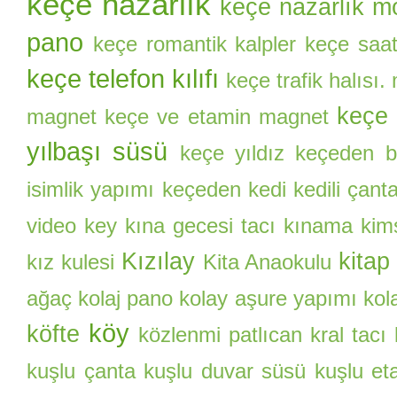
keçe nazarlık
keçe nazarlık mo
pano
keçe romantik kalpler
keçe saa
keçe telefon kılıfı
keçe trafik halısı.
keçe 
magnet
keçe ve etamin magnet
yılbaşı süsü
keçe yıldız
keçeden ba
isimlik yapımı
keçeden kedi
kedili çant
video
key
kına gecesi tacı
kınama kim
Kızılay
kitap
kız kulesi
Kita Anaokulu
ağaç
kolaj pano
kolay aşure yapımı
kol
köy
köfte
közlenmi patlıcan
kral tacı
kuşlu çanta
kuşlu duvar süsü
kuşlu et