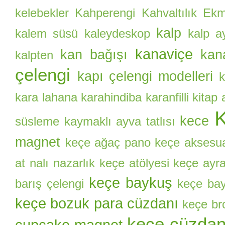
kelebekler
Kahperengi
Kahvaltılık Ekm
kalp
kalem süsü
kaleydeskop
kalp a
kanaviçe
kan bağışı
kan
kalpten
çelengi
kapı çelengi modelleri
k
kara lahana
karahindiba
karanfilli kitap
kece
süsleme
kaymaklı ayva tatlısı
magnet
keçe ağaç pano
keçe aksesu
at nalı nazarlık
keçe atölyesi
keçe ayr
keçe baykuş
barış çelengi
keçe bay
keçe bozuk para cüzdanı
keçe br
keçe cüzda
cupcake magnet