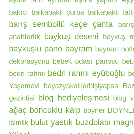
aşure tarifi
ayrıntılı aşure yapımı
Ayş
bakıcı
balkabaklı çorba
balkabaklı tatlı
barış sembollü keçe çanta
barı
baykuş deseni
anahtarlık
baykuş m
baykuşlu pano
bayram
bayram notl
dekorasyonu
bebek odası panosu
beb
bedri rahmi eyüboğlu
bedri rahmi
b
Yaşamevi
beyazyakalılarbişiyapsa
Be
blog hediyeleşmesi
gezintisi
blog 
ağaç
boncuklu kalp
boyner
BOYNER 
bulut yastık
buzdolabı magn
isimlik