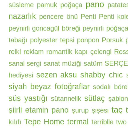
pano
süsleme
pamuk poğaça
patate
nazarlık
pencere önü
Penti
Penti kol
peynirli goncagül böreği
peynirli poğaç
tabağı
polyester tepsi
ponpon
Porsuk
reiki
reklam
romantik kapı çelengi
Ros
sanal sergi
sanat müziği
satürn
SERÇE
sezen aksu
shabby chic
hediyesi
siyah beyaz fotoğraflar
sodalı böre
süs yastığı
sütlaç
sütannelik
şablon
taç
şiirli etamin pano
şurup şişesi
Tepe Home
termal
kılıfı
terriblle two