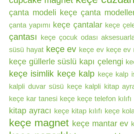
çanta modeli
keçe çanta modeller
keçe çantalar
çanta yapımı
keçe çel
çantası
keçe çocuk odası aksesuarla
keçe ev
süsü hayat
keçe ev keçe ev
keçe güllerle süslü kapı çelengi
ke
keçe isimlik
keçe kalp
keçe kalp i
kalpli duvar süsü
keçe kalpli kitap ayr
keçe kar tanesi
keçe keçe telefon kılıfı
kitap ayracı
keçe kitap kılıfı
keçe kol
keçe magnet
keçe mantar ev