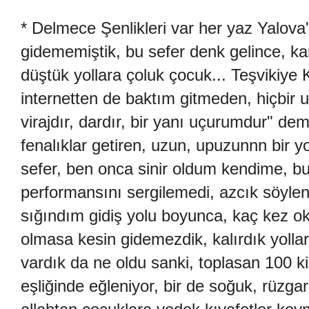
* Delmece Şenlikleri var her yaz Yalova
gidememiştik, bu sefer denk gelince, k
düştük yollara çoluk çocuk... Teşvikiye 
internetten de baktım gitmeden, hiçbir uy
virajdır, dardır, bir yanı uçurumdur" dem
fenalıklar getiren, uzun, upuzunnn bir yo
sefer, ben onca sinir oldum kendime, bu
performansını sergilemedi, azcık söylen
sığındım gidiş yolu boyunca, kaç kez o
olmasa kesin gidemezdik, kalırdık yolla
vardık da ne oldu sanki, toplasan 100 kiş
eşliğinde eğleniyor, bir de soğuk, rüzgar