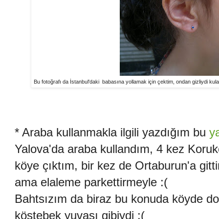
Bu fotoğrafı da İstanbul'daki babasına yollamak için çektim, ondan gizliydi k
* Araba kullanmakla ilgili yazdığım bu
y
Yalova'da araba kullandım, 4 kez Korukö
köye çıktım, bir kez de Ortaburun'a gitt
ama elaleme parkettirmeyle :(
Bahtsızım da biraz bu konuda köyde doğ
köstebek yuvası gibiydi :(