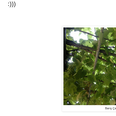
:)))
Barış Ça