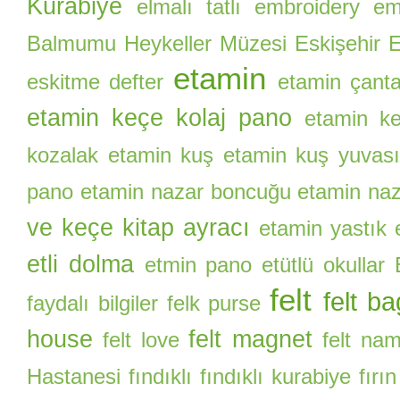
Kurabiye
elmalı tatlı
embroidery
eme
Balmumu Heykeller Müzesi
Eskişehir E
etamin
eskitme defter
etamin çant
etamin keçe kolaj pano
etamin ke
kozalak
etamin kuş
etamin kuş yuvas
pano
etamin nazar boncuğu
etamin naz
ve keçe kitap ayracı
etamin yastık
etli dolma
etmin pano
etütlü okullar
felt
felt ba
faydalı bilgiler
felk purse
house
felt magnet
felt love
felt na
Hastanesi
fındıklı
fındıklı kurabiye
fırı