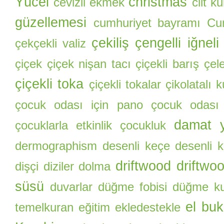
Yücel
christmas
cevizli ekmek
cilt k
güzellemesi
cumhuriyet bayramı
Cu
çekiliş
çengelli iğneli
çekçekli valiz
çiçek
çiçek nişan tacı
çiçekli barış çel
çiçekli toka
çiçekli tokalar
çikolatalı 
çocuk odası için pano
çocuk odası
damat y
çocuklarla etkinlik
çocukluk
dermographism
desenli keçe
desenli k
driftwood
driftwo
dişçi
diziler
dolma
süsü
duvarlar
düğme fobisi
düğme ku
el buk
temelkuran
eğitim
ekledestekle