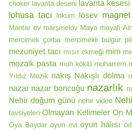
lavanta kesesi
choker
lavanta deseni
lohusa tacı
magnet
lösev
lokum
Mantar ev
marşmelov
Maya
mayalı Al
mercimek çorba
mercimekli bulgur pil
mezuniyet tacı
mim
mısır ekmeği
mi
mozaik pasta
muh köklü
muharrem
nakış
Nakışlı dolma
Yıldız
Müzik
n
nazarlık
nazar
nazar boncuğu
n
Nehi
Nehir doğum günü
nehir video
Olmayan Kelimeler
On Ma
tavsiyeleri
oyun halısı
Oya Baydar
oyun evi
öd