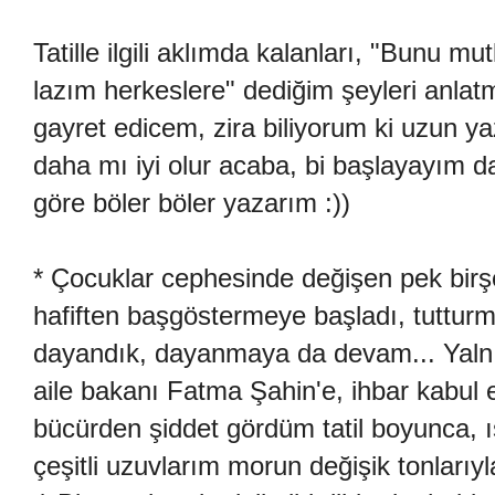
Tatille ilgili aklımda kalanları, "Bunu
lazım herkeslere" dediğim şeyleri anla
gayret edicem, zira biliyorum ki uzun ya
daha mı iyi olur acaba, bi başlayayım 
göre böler böler yazarım :))
* Çocuklar cephesinde değişen pek birş
hafiften başgöstermeye başladı, tutturma
dayandık, dayanmaya da devam... Yalnız A
aile bakanı Fatma Şahin'e, ihbar kabul e
bücürden şiddet gördüm tatil boyunca, 
çeşitli uzuvlarım morun değişik tonlarıy