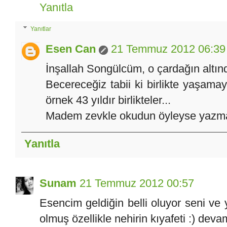
Yanıtla
Yanıtlar
Esen Can
21 Temmuz 2012 06:39
İnşallah Songülcüm, o çardağın altınd
Becereceğiz tabii ki birlikte yaşa
örnek 43 yıldır birlikteler...
Madem zevkle okudun öyleyse yazma
Yanıtla
Sunam
21 Temmuz 2012 00:57
Esencim geldiğin belli oluyor seni ve ya
olmuş özellikle nehirin kıyafeti :) dev