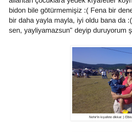
allahtan çocuklara yedek kıyafetler ko
bidon bile götürmemişiz :( Fena bir den
bir daha yayla mayla, iyi oldu bana da 
sen, yayliyamazsun" deyip duruyorum şi
Nehir'in kıyafete dikkat :) Elbis